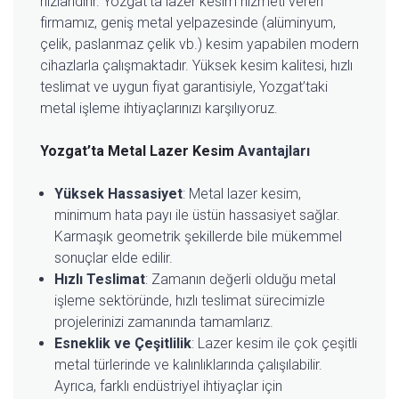
hızlandırır. Yozgat’ta lazer kesim hizmeti veren
firmamız, geniş metal yelpazesinde (alüminyum,
çelik, paslanmaz çelik vb.) kesim yapabilen modern
cihazlarla çalışmaktadır. Yüksek kesim kalitesi, hızlı
teslimat ve uygun fiyat garantisiyle, Yozgat’taki
metal işleme ihtiyaçlarınızı karşılıyoruz.
Yozgat’ta Metal Lazer Kesim
Avantajları
Yüksek Hassasiyet
: Metal lazer kesim,
minimum hata payı ile üstün hassasiyet sağlar.
Karmaşık geometrik şekillerde bile mükemmel
sonuçlar elde edilir.
Hızlı Teslimat
: Zamanın değerli olduğu metal
işleme sektöründe, hızlı teslimat sürecimizle
projelerinizi zamanında tamamlarız.
Esneklik ve Çeşitlilik
: Lazer kesim ile çok çeşitli
metal türlerinde ve kalınlıklarında çalışılabilir.
Ayrıca, farklı endüstriyel ihtiyaçlar için