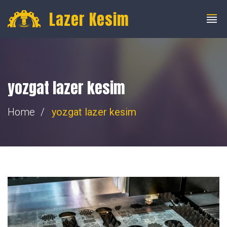
info@fibercnclazer.com
+90 555 059 63 58
Lazer Kesim
yozgat lazer kesim
Home
yozgat lazer kesim