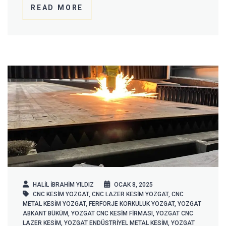
READ MORE
HALIL IBRAHIM YILDIZ
OCAK 8, 2025
CNC KESIM YOZGAT
,
CNC LAZER KESIM YOZGAT
,
CNC
METAL KESIM YOZGAT
,
FERFORJE KORKULUK YOZGAT
,
YOZGAT
ABKANT BÜKÜM
,
YOZGAT CNC KESIM FIRMASI
,
YOZGAT CNC
LAZER KESIM
,
YOZGAT ENDÜSTRIYEL METAL KESIM
,
YOZGAT