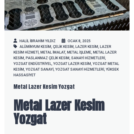
HALIL IBRAHIM YILDIZ
OCAK 8, 2025
ALÜMINYUM KESIM
,
ÇELIK KESIM
,
LAZER KESIM
,
LAZER
KESIM HIZMETI
,
METAL İMALAT
,
METAL İŞLEME
,
METAL LAZER
KESIM
,
PASLANMAZ ÇELIK KESIM
,
SANAYI HIZMETLERI
,
YOZGAT ENDÜSTRIYEL
,
YOZGAT LAZER KESIM
,
YOZGAT METAL
KESIM
,
YOZGAT SANAYI
,
YOZGAT SANAYI HIZMETLERI
,
YÜKSEK
HASSASIYET
Metal Lazer Kesim Yozgat
Metal Lazer Kesim
Yozgat