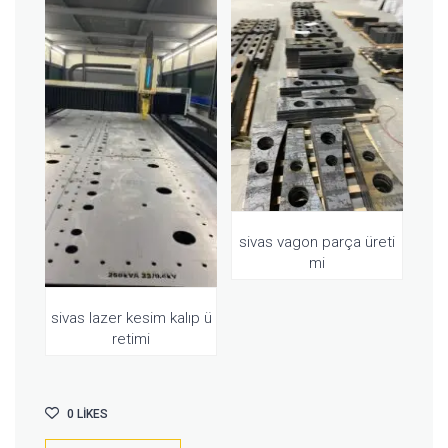
sivas vagon parça üreti
mi
sivas lazer kesim kalıp ü
retimi
0
LIKES