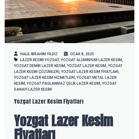
HALIL IBRAHIM YILDIZ
OCAK 8, 2025
LAZER KESIM YOZGAT
,
YOZGAT ALÜMINYUM LAZER KESIM
,
YOZGAT DEMIR LAZER KESIM
,
YOZGAT LAZER KESIM
,
YOZGAT
LAZER KESIM ÇÖZÜMLERI
,
YOZGAT LAZER KESIM FIYATLARI
,
YOZGAT LAZER KESIM HIZMETLERI
,
YOZGAT METAL LAZER
KESIM
,
YOZGAT PASLANMAZ ÇELIK LAZER KESIM
,
YOZGAT
SANAYI LAZER KESIM
Yozgat Lazer Kesim Fiyatları
Yozgat Lazer Kesim
Fiyatları