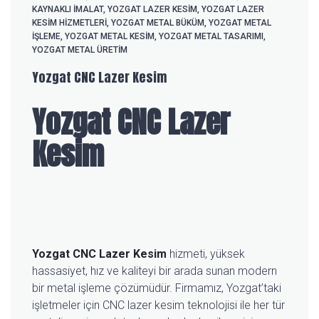
KAYNAKLI İMALAT
,
YOZGAT LAZER KESIM
,
YOZGAT LAZER
KESIM HIZMETLERI
,
YOZGAT METAL BÜKÜM
,
YOZGAT METAL
İŞLEME
,
YOZGAT METAL KESIM
,
YOZGAT METAL TASARIMI
,
YOZGAT METAL ÜRETIM
Yozgat CNC Lazer Kesim
Yozgat CNC Lazer
Kesim
Yozgat CNC Lazer Kesim
hizmeti, yüksek
hassasiyet, hız ve kaliteyi bir arada sunan modern
bir metal işleme çözümüdür. Firmamız, Yozgat’taki
işletmeler için CNC lazer kesim teknolojisi ile her tür