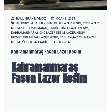
HALIL IBRAHIM YILDIZ
OCAK 8, 2025
ALÜMINYUM LAZER KESIM
,
ÇELIK LAZER KESIM
,
CNC LAZER
KESIM KAHRAMANMARAŞ
,
ENDÜSTRIYEL LAZER KESIM
,
KAHRAMANMARAŞ CNC LAZER KESIM
,
LAZER KESIM
HIZMETLERI
,
METAL LAZER KESIM
,
PASLANMAZ ÇELIK LAZER
KESIM
,
YÜKSEK HASSASIYET LAZER KESIM
Kahramanmaraş Fason Lazer Kesim
Kahramanmaraş
Fason Lazer Kesim