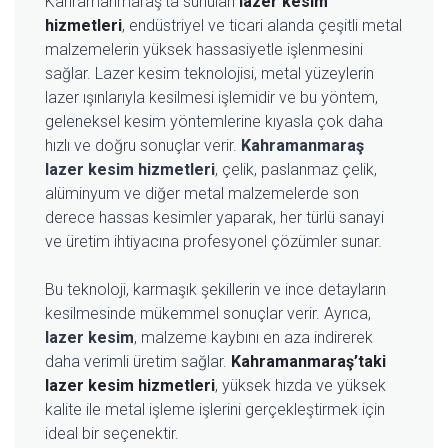
Kahramanmaraş’ta sunulan
lazer kesim
hizmetleri
, endüstriyel ve ticari alanda çeşitli metal
malzemelerin yüksek hassasiyetle işlenmesini
sağlar. Lazer kesim teknolojisi, metal yüzeylerin
lazer ışınlarıyla kesilmesi işlemidir ve bu yöntem,
geleneksel kesim yöntemlerine kıyasla çok daha
hızlı ve doğru sonuçlar verir.
Kahramanmaraş
lazer kesim hizmetleri
, çelik, paslanmaz çelik,
alüminyum ve diğer metal malzemelerde son
derece hassas kesimler yaparak, her türlü sanayi
ve üretim ihtiyacına profesyonel çözümler sunar.
Bu teknoloji, karmaşık şekillerin ve ince detayların
kesilmesinde mükemmel sonuçlar verir. Ayrıca,
lazer kesim
, malzeme kaybını en aza indirerek
daha verimli üretim sağlar.
Kahramanmaraş’taki
lazer kesim hizmetleri
, yüksek hızda ve yüksek
kalite ile metal işleme işlerini gerçekleştirmek için
ideal bir seçenektir.