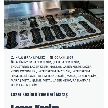
HALIL IBRAHIM YILDIZ
OCAK 8, 2025
ALÜMINYUM LAZER KESIM
,
ÇELIK LAZER KESIM
,
ENDÜSTRIYEL LAZER KESIM
,
HASSAS LAZER KESIM
,
LAZER
KESIM ÇÖZÜMLERI
,
LAZER KESIM FIYATLARI
,
LAZER KESIM
HIZMETLERI
,
LAZER KESIM TEKNOLOJISI
,
MARAŞ LAZER KESIM
,
MARAŞ METAL IŞLEME
,
METAL LAZER KESIM
,
PASLANMAZ
ÇELIK LAZER KESIM
Lazer Kesim Hizmetleri Maraş