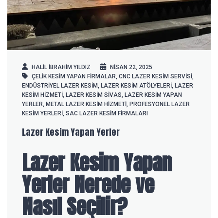
HALIL IBRAHIM YILDIZ
NISAN 22, 2025
ÇELIK KESIM YAPAN FIRMALAR
,
CNC LAZER KESIM SERVISI
,
ENDÜSTRIYEL LAZER KESIM
,
LAZER KESIM ATÖLYELERI
,
LAZER
KESIM HIZMETI
,
LAZER KESIM SIVAS
,
LAZER KESIM YAPAN
YERLER
,
METAL LAZER KESIM HIZMETI
,
PROFESYONEL LAZER
KESIM YERLERI
,
SAC LAZER KESIM FIRMALARI
Lazer Kesim Yapan Yerler
Lazer Kesim Yapan
Yerler Nerede ve
Nasıl Seçilir?