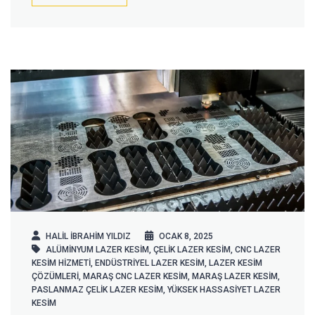
HALIL IBRAHIM YILDIZ
OCAK 8, 2025
ALÜMINYUM LAZER KESIM
,
ÇELIK LAZER KESIM
,
CNC LAZER
KESIM HIZMETI
,
ENDÜSTRIYEL LAZER KESIM
,
LAZER KESIM
ÇÖZÜMLERI
,
MARAŞ CNC LAZER KESIM
,
MARAŞ LAZER KESIM
,
PASLANMAZ ÇELIK LAZER KESIM
,
YÜKSEK HASSASIYET LAZER
KESIM