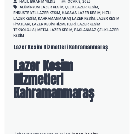
HALIL IBRAHIM YILDIZ
OCAK 8, 2025
ALÜMINYUM LAZER KESIM
,
ÇELIK LAZER KESIM
,
ENDÜSTRIYEL LAZER KESIM
,
HASSAS LAZER KESIM
,
HIZLI
LAZER KESIM
,
KAHRAMANMARAŞ LAZER KESIM
,
LAZER KESIM
FIYATLARI
,
LAZER KESIM HIZMETLERI
,
LAZER KESIM
TEKNOLOJISI
,
METAL LAZER KESIM
,
PASLANMAZ ÇELIK LAZER
KESIM
Lazer Kesim Hizmetleri Kahramanmaraş
Lazer Kesim
Hizmetleri
Kahramanmaraş