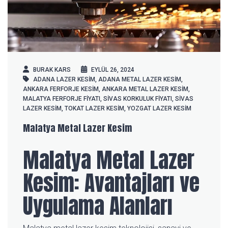
BURAK KARS
EYLÜL 26, 2024
ADANA LAZER KESIM
,
ADANA METAL LAZER KESIM
,
ANKARA FERFORJE KESIM
,
ANKARA METAL LAZER KESIM
,
MALATYA FERFORJE FIYATI
,
SIVAS KORKULUK FIYATI
,
SIVAS
LAZER KESIM
,
TOKAT LAZER KESIM
,
YOZGAT LAZER KESIM
Malatya Metal Lazer Kesim
Malatya Metal Lazer
Kesim: Avantajları ve
Uygulama Alanları