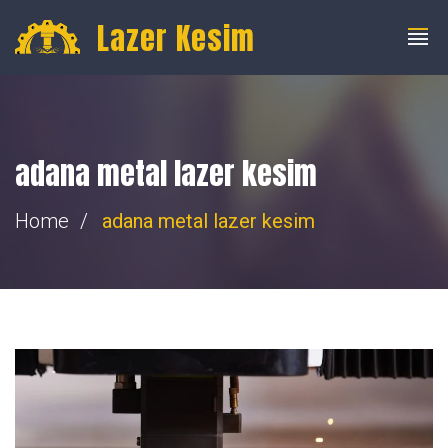
info@fibercnclazer.com
+90 555 059 63 58
Lazer Kesim
adana metal lazer kesim
Home
adana metal lazer kesim