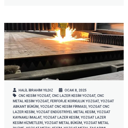
HALIL IBRAHIM YILDIZ
OCAK 8, 2025
CNC KESIM YOZGAT
,
CNC LAZER KESIM YOZGAT
,
CNC
METAL KESIM YOZGAT
,
FERFORJE KORKULUK YOZGAT
,
YOZGAT
ABKANT BÜKÜM
,
YOZGAT CNC KESIM FIRMASI
,
YOZGAT CNC
LAZER KESIM
,
YOZGAT ENDÜSTRIYEL METAL KESIM
,
YOZGAT
KAYNAKLI İMALAT
,
YOZGAT LAZER KESIM
,
YOZGAT LAZER
KESIM HIZMETLERI
,
YOZGAT METAL BÜKÜM
,
YOZGAT METAL