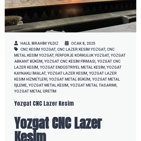
HALIL IBRAHIM YILDIZ
OCAK 8, 2025
CNC KESIM YOZGAT
,
CNC LAZER KESIM YOZGAT
,
CNC
METAL KESIM YOZGAT
,
FERFORJE KORKULUK YOZGAT
,
YOZGAT
ABKANT BÜKÜM
,
YOZGAT CNC KESIM FIRMASI
,
YOZGAT CNC
LAZER KESIM
,
YOZGAT ENDÜSTRIYEL METAL KESIM
,
YOZGAT
KAYNAKLI İMALAT
,
YOZGAT LAZER KESIM
,
YOZGAT LAZER
KESIM HIZMETLERI
,
YOZGAT METAL BÜKÜM
,
YOZGAT METAL
İŞLEME
,
YOZGAT METAL KESIM
,
YOZGAT METAL TASARIMI
,
YOZGAT METAL ÜRETIM
Yozgat CNC Lazer Kesim
Yozgat CNC Lazer
Kesim