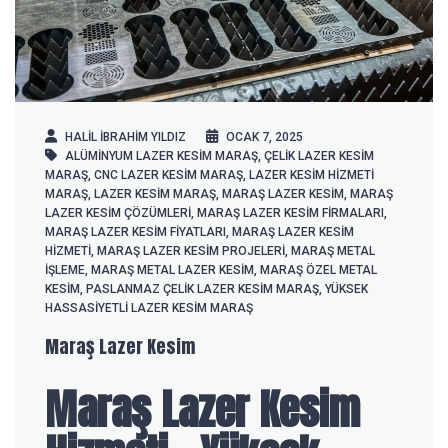
HALIL IBRAHIM YILDIZ
OCAK 7, 2025
ALÜMINYUM LAZER KESIM MARAŞ
,
ÇELIK LAZER KESIM
MARAŞ
,
CNC LAZER KESIM MARAŞ
,
LAZER KESIM HIZMETI
MARAŞ
,
LAZER KESIM MARAŞ
,
MARAŞ LAZER KESIM
,
MARAŞ
LAZER KESIM ÇÖZÜMLERI
,
MARAŞ LAZER KESIM FIRMALARI
,
MARAŞ LAZER KESIM FIYATLARI
,
MARAŞ LAZER KESIM
HIZMETI
,
MARAŞ LAZER KESIM PROJELERI
,
MARAŞ METAL
IŞLEME
,
MARAŞ METAL LAZER KESIM
,
MARAŞ ÖZEL METAL
KESIM
,
PASLANMAZ ÇELIK LAZER KESIM MARAŞ
,
YÜKSEK
HASSASIYETLI LAZER KESIM MARAŞ
Maraş Lazer Kesim
Maraş Lazer Kesim