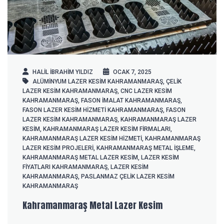
HALIL IBRAHIM YILDIZ
OCAK 7, 2025
ALÜMINYUM LAZER KESIM KAHRAMANMARAŞ
,
ÇELIK
LAZER KESIM KAHRAMANMARAŞ
,
CNC LAZER KESIM
KAHRAMANMARAŞ
,
FASON IMALAT KAHRAMANMARAŞ
,
FASON LAZER KESIM HIZMETI KAHRAMANMARAŞ
,
FASON
LAZER KESIM KAHRAMANMARAŞ
,
KAHRAMANMARAŞ LAZER
KESIM
,
KAHRAMANMARAŞ LAZER KESIM FIRMALARI
,
KAHRAMANMARAŞ LAZER KESIM HIZMETI
,
KAHRAMANMARAŞ
LAZER KESIM PROJELERI
,
KAHRAMANMARAŞ METAL IŞLEME
,
KAHRAMANMARAŞ METAL LAZER KESIM
,
LAZER KESIM
FIYATLARI KAHRAMANMARAŞ
,
LAZER KESIM
KAHRAMANMARAŞ
,
PASLANMAZ ÇELIK LAZER KESIM
KAHRAMANMARAŞ
Kahramanmaraş Metal Lazer Kesim