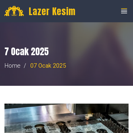
info@fibercnclazer.com
+90 555 059 63 58
Lazer Kesim
7 Ocak 2025
Home
07 Ocak 2025