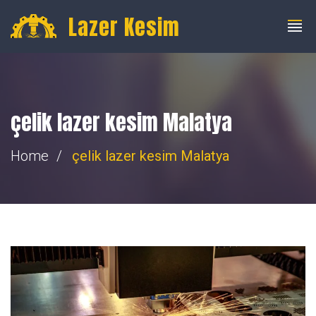
info@fibercnclazer.com
+90 555 059 63 58
Lazer Kesim
çelik lazer kesim Malatya
Home
çelik lazer kesim Malatya