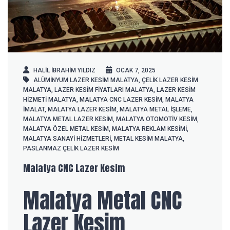
HALIL IBRAHIM YILDIZ
OCAK 7, 2025
ALÜMINYUM LAZER KESIM MALATYA
,
ÇELIK LAZER KESIM
MALATYA
,
LAZER KESIM FIYATLARI MALATYA
,
LAZER KESIM
HIZMETI MALATYA
,
MALATYA CNC LAZER KESIM
,
MALATYA
IMALAT
,
MALATYA LAZER KESIM
,
MALATYA METAL IŞLEME
,
MALATYA METAL LAZER KESIM
,
MALATYA OTOMOTIV KESIM
,
MALATYA ÖZEL METAL KESIM
,
MALATYA REKLAM KESIMI
,
MALATYA SANAYI HIZMETLERI
,
METAL KESIM MALATYA
,
PASLANMAZ ÇELIK LAZER KESIM
Malatya CNC Lazer Kesim
Malatya Metal CNC
Lazer Kesim