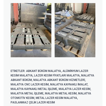
ETIKETLER:
ABKANT BÜKÜM MALATYA
,
ALÜMINYUM LAZER
KESIM MALATYA
,
LAZER KESIM FIYATLARI MALATYA
,
MALATYA
ABKANT BÜKÜM
,
MALATYA ABKANT BÜKÜM HIZMETLERI
,
MALATYA CNC LAZER KESIM
,
MALATYA KAYNAKLI IMALAT
,
MALATYA KAYNAKLI METAL IŞLEME
,
MALATYA LAZER KESIM
,
MALATYA METAL IŞLEME
,
MALATYA METAL KESIM
,
MALATYA
OTOMOTIV KESIM
,
METAL LAZER KESIM MALATYA
,
PASLANMAZ ÇELIK LAZER KESIM