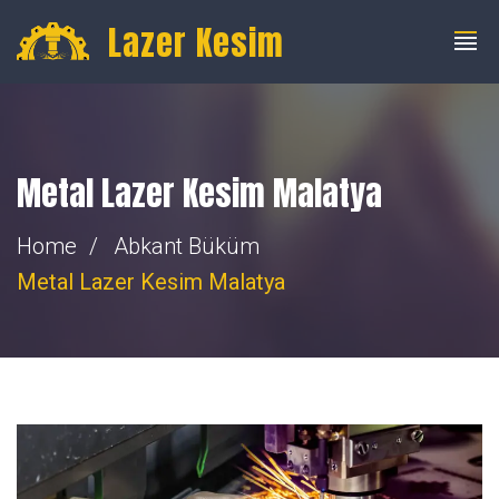
info@fibercnclazer.com
+90 555 059 63 58
Lazer Kesim
Metal Lazer Kesim Malatya
Home
Abkant Büküm
Metal Lazer Kesim Malatya