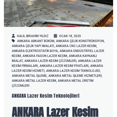
HALIL IBRAHIM YILDIZ
OCAK 18, 2025
ANKARA ABKANT BÜKÜM
,
ANKARA ÇELIK KONSTRÜKSIYON
,
ANKARA ÇELIK YAPI IMALATI
,
ANKARA CNC LAZER KESIM
,
ANKARA ELEKTROSTATIK BOYA
,
ANKARA ENDÜSTRIYEL LAZER
KESIM
,
ANKARA FASON LAZER KESIM
,
ANKARA KAYNAKLI
IMALAT
,
ANKARA LAZER KESIM ÇÖZÜMLERI
,
ANKARA LAZER
KESIM FIRMALARI
,
ANKARA LAZER KESIM FIYATLARI
,
ANKARA
LAZER KESIM HIZMETI
,
ANKARA LAZER KESIM TEKNOLOJISI
,
ANKARA METAL IŞLEME
,
ANKARA METAL IŞLEME HIZMETLERI
,
ANKARA METAL LAZER KESIM
,
ANKARA METAL ÜRETIM
ÇÖZÜMLERI
ANKARA Lazer Kesim Teknolojileri
ANKARA Lazer Kesim