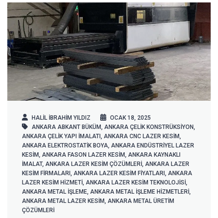
HALIL IBRAHIM YILDIZ
OCAK 18, 2025
ANKARA ABKANT BÜKÜM
,
ANKARA ÇELIK KONSTRÜKSIYON
,
ANKARA ÇELIK YAPI IMALATI
,
ANKARA CNC LAZER KESIM
,
ANKARA ELEKTROSTATIK BOYA
,
ANKARA ENDÜSTRIYEL LAZER
KESIM
,
ANKARA FASON LAZER KESIM
,
ANKARA KAYNAKLI
IMALAT
,
ANKARA LAZER KESIM ÇÖZÜMLERI
,
ANKARA LAZER
KESIM FIRMALARI
,
ANKARA LAZER KESIM FIYATLARI
,
ANKARA
LAZER KESIM HIZMETI
,
ANKARA LAZER KESIM TEKNOLOJISI
,
ANKARA METAL IŞLEME
,
ANKARA METAL IŞLEME HIZMETLERI
,
ANKARA METAL LAZER KESIM
,
ANKARA METAL ÜRETIM
ÇÖZÜMLERI