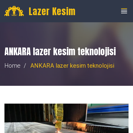
info@fibercnclazer.com
+90 555 059 63 58
Lazer Kesim
ANKARA lazer kesim teknolojisi
Home
ANKARA lazer kesim teknolojisi