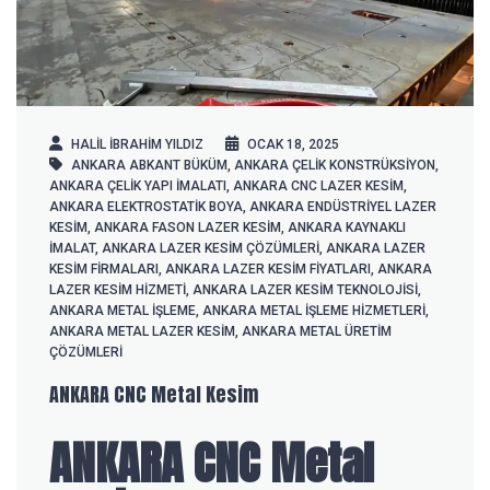
HALIL IBRAHIM YILDIZ
OCAK 18, 2025
ANKARA ABKANT BÜKÜM
,
ANKARA ÇELIK KONSTRÜKSIYON
,
ANKARA ÇELIK YAPI IMALATI
,
ANKARA CNC LAZER KESIM
,
ANKARA ELEKTROSTATIK BOYA
,
ANKARA ENDÜSTRIYEL LAZER
KESIM
,
ANKARA FASON LAZER KESIM
,
ANKARA KAYNAKLI
IMALAT
,
ANKARA LAZER KESIM ÇÖZÜMLERI
,
ANKARA LAZER
KESIM FIRMALARI
,
ANKARA LAZER KESIM FIYATLARI
,
ANKARA
LAZER KESIM HIZMETI
,
ANKARA LAZER KESIM TEKNOLOJISI
,
ANKARA METAL IŞLEME
,
ANKARA METAL IŞLEME HIZMETLERI
,
ANKARA METAL LAZER KESIM
,
ANKARA METAL ÜRETIM
ÇÖZÜMLERI
ANKARA CNC Metal Kesim
ANKARA CNC Metal