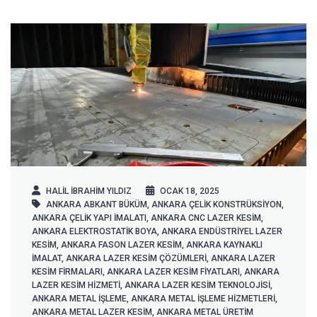
HALIL IBRAHIM YILDIZ
OCAK 18, 2025
ANKARA ABKANT BÜKÜM
,
ANKARA ÇELIK KONSTRÜKSIYON
,
ANKARA ÇELIK YAPI IMALATI
,
ANKARA CNC LAZER KESIM
,
ANKARA ELEKTROSTATIK BOYA
,
ANKARA ENDÜSTRIYEL LAZER
KESIM
,
ANKARA FASON LAZER KESIM
,
ANKARA KAYNAKLI
IMALAT
,
ANKARA LAZER KESIM ÇÖZÜMLERI
,
ANKARA LAZER
KESIM FIRMALARI
,
ANKARA LAZER KESIM FIYATLARI
,
ANKARA
LAZER KESIM HIZMETI
,
ANKARA LAZER KESIM TEKNOLOJISI
,
ANKARA METAL IŞLEME
,
ANKARA METAL IŞLEME HIZMETLERI
,
ANKARA METAL LAZER KESIM
,
ANKARA METAL ÜRETIM