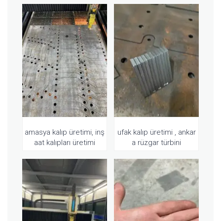
amasya kalıp üretimi, inş
ufak kalıp üretimi , ankar
aat kalıpları üretimi
a rüzgar türbini