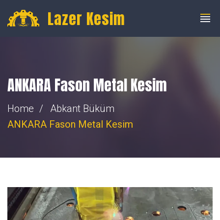
info@fibercnclazer.com
+90 555 059 63 58
Lazer Kesim
ANKARA Fason Metal Kesim
Home
Abkant Büküm
ANKARA Fason Metal Kesim