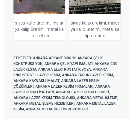
sivas kalıp üretimi, malat
sivas kalıp üretimi, malat
ya kalıp üretimi, metal ka
ya kalıp üretimi, metal ka
lıp üretimi
lıp üretimi
ETIKETLER:
ANKARA ABKANT BÜKÜM
,
ANKARA ÇELIK
KONSTRÜKSIYON
,
ANKARA ÇELIK YAPI IMALATI
,
ANKARA CNC
LAZER KESIM
,
ANKARA ELEKTROSTATIK BOYA
,
ANKARA
ENDÜSTRIYEL LAZER KESIM
,
ANKARA FASON LAZER KESIM
,
ANKARA KAYNAKLI IMALAT
,
ANKARA LAZER KESIM
ÇÖZÜMLERI
,
ANKARA LAZER KESIM FIRMALARI
,
ANKARA
LAZER KESIM FIYATLARI
,
ANKARA LAZER KESIM HIZMETI
,
ANKARA LAZER KESIM TEKNOLOJISI
,
ANKARA METAL IŞLEME
,
ANKARA METAL IŞLEME HIZMETLERI
,
ANKARA METAL LAZER
KESIM
,
ANKARA METAL ÜRETIM ÇÖZÜMLERI