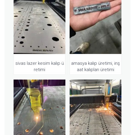
sivas lazer kesim kalıp ü
amasya kalıp üretimi, inş
retimi
aat kalıpları üretimi