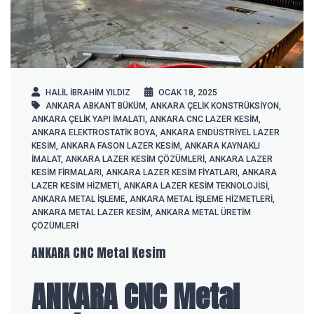
HALIL IBRAHIM YILDIZ
OCAK 18, 2025
ANKARA ABKANT BÜKÜM
,
ANKARA ÇELIK KONSTRÜKSIYON
,
ANKARA ÇELIK YAPI IMALATI
,
ANKARA CNC LAZER KESIM
,
ANKARA ELEKTROSTATIK BOYA
,
ANKARA ENDÜSTRIYEL LAZER
KESIM
,
ANKARA FASON LAZER KESIM
,
ANKARA KAYNAKLI
IMALAT
,
ANKARA LAZER KESIM ÇÖZÜMLERI
,
ANKARA LAZER
KESIM FIRMALARI
,
ANKARA LAZER KESIM FIYATLARI
,
ANKARA
LAZER KESIM HIZMETI
,
ANKARA LAZER KESIM TEKNOLOJISI
,
ANKARA METAL IŞLEME
,
ANKARA METAL IŞLEME HIZMETLERI
,
ANKARA METAL LAZER KESIM
,
ANKARA METAL ÜRETIM
ÇÖZÜMLERI
ANKARA CNC Metal Kesim
ANKARA CNC Metal