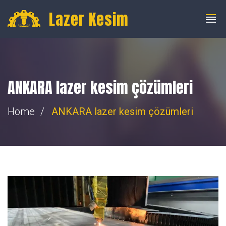
info@fibercnclazer.com
+90 555 059 63 58
Lazer Kesim
ANKARA lazer kesim çözümleri
Home
ANKARA lazer kesim çözümleri