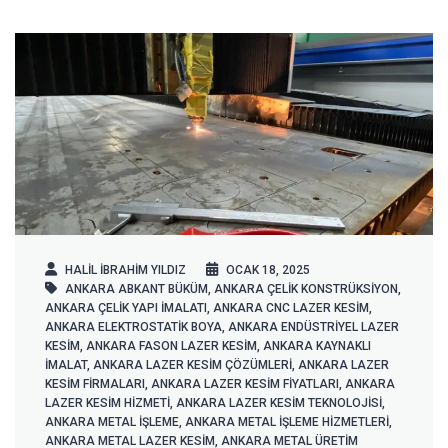
HALIL IBRAHIM YILDIZ
OCAK 18, 2025
ANKARA ABKANT BÜKÜM
,
ANKARA ÇELIK KONSTRÜKSIYON
,
ANKARA ÇELIK YAPI IMALATI
,
ANKARA CNC LAZER KESIM
,
ANKARA ELEKTROSTATIK BOYA
,
ANKARA ENDÜSTRIYEL LAZER
KESIM
,
ANKARA FASON LAZER KESIM
,
ANKARA KAYNAKLI
IMALAT
,
ANKARA LAZER KESIM ÇÖZÜMLERI
,
ANKARA LAZER
KESIM FIRMALARI
,
ANKARA LAZER KESIM FIYATLARI
,
ANKARA
LAZER KESIM HIZMETI
,
ANKARA LAZER KESIM TEKNOLOJISI
,
ANKARA METAL IŞLEME
,
ANKARA METAL IŞLEME HIZMETLERI
,
ANKARA METAL LAZER KESIM
,
ANKARA METAL ÜRETIM