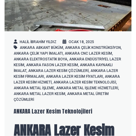
HALIL IBRAHIM YILDIZ
OCAK 18, 2025
ANKARA ABKANT BÜKÜM
,
ANKARA ÇELIK KONSTRÜKSIYON
,
ANKARA ÇELIK YAPI IMALATI
,
ANKARA CNC LAZER KESIM
,
ANKARA ELEKTROSTATIK BOYA
,
ANKARA ENDÜSTRIYEL LAZER
KESIM
,
ANKARA FASON LAZER KESIM
,
ANKARA KAYNAKLI
IMALAT
,
ANKARA LAZER KESIM ÇÖZÜMLERI
,
ANKARA LAZER
KESIM FIRMALARI
,
ANKARA LAZER KESIM FIYATLARI
,
ANKARA
LAZER KESIM HIZMETI
,
ANKARA LAZER KESIM TEKNOLOJISI
,
ANKARA METAL IŞLEME
,
ANKARA METAL IŞLEME HIZMETLERI
,
ANKARA METAL LAZER KESIM
,
ANKARA METAL ÜRETIM
ÇÖZÜMLERI
ANKARA Lazer Kesim Teknolojileri
ANKARA Lazer Kesim