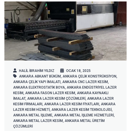
HALIL IBRAHIM YILDIZ
OCAK 18, 2025
ANKARA ABKANT BÜKÜM
,
ANKARA ÇELIK KONSTRÜKSIYON
,
ANKARA ÇELIK YAPI IMALATI
,
ANKARA CNC LAZER KESIM
,
ANKARA ELEKTROSTATIK BOYA
,
ANKARA ENDÜSTRIYEL LAZER
KESIM
,
ANKARA FASON LAZER KESIM
,
ANKARA KAYNAKLI
IMALAT
,
ANKARA LAZER KESIM ÇÖZÜMLERI
,
ANKARA LAZER
KESIM FIRMALARI
,
ANKARA LAZER KESIM FIYATLARI
,
ANKARA
LAZER KESIM HIZMETI
,
ANKARA LAZER KESIM TEKNOLOJISI
,
ANKARA METAL IŞLEME
,
ANKARA METAL IŞLEME HIZMETLERI
,
ANKARA METAL LAZER KESIM
,
ANKARA METAL ÜRETIM
ÇÖZÜMLERI