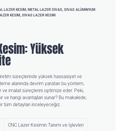
L LAZER KESIM
,
METAL LAZER SIVAS
,
SIVAS ALÜMINYUM
LAZER KESIM
,
SIVAS LAZER KESIM
 Kesim: Yüksek
ite
 üretim süreçlerinde yüksek hassasiyet ve
l işleme alanında devrim yaratan bu yöntem,
r ve imalat süreçlerini optimize eder. Peki,
şır ve hangi avantajları sunar? Bu makalede,
r tüm detayları inceleyeceğiz.
e
CNC Lazer Kesimin Tanımı ve İşlevleri