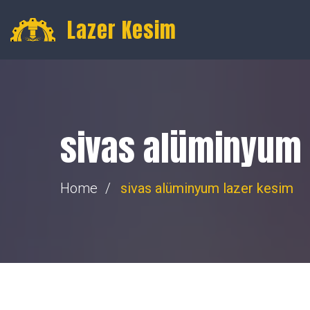
Gültepe, 16. Toptancılar Sk. Toptancılar Sitesi No:74, Merk
Lazer Kesim
sivas alüminyum 
Home
sivas alüminyum lazer kesim