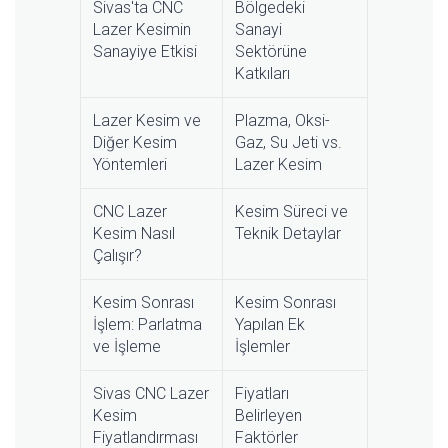
Sivas'ta CNC
Bölgedeki
Lazer Kesimin
Sanayi
Sanayiye Etkisi
Sektörüne
Katkıları
Lazer Kesim ve
Plazma, Oksi-
Diğer Kesim
Gaz, Su Jeti vs.
Yöntemleri
Lazer Kesim
CNC Lazer
Kesim Süreci ve
Kesim Nasıl
Teknik Detaylar
Çalışır?
Kesim Sonrası
Kesim Sonrası
İşlem: Parlatma
Yapılan Ek
ve İşleme
İşlemler
Sivas CNC Lazer
Fiyatları
Kesim
Belirleyen
Fiyatlandırması
Faktörler