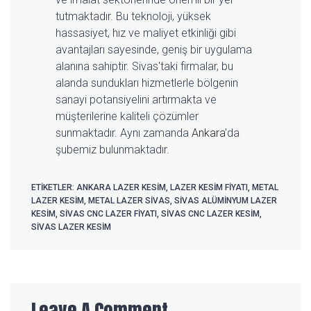
tutmaktadır. Bu teknoloji, yüksek
hassasiyet, hız ve maliyet etkinliği gibi
avantajları sayesinde, geniş bir uygulama
alanına sahiptir. Sivas'taki firmalar, bu
alanda sundukları hizmetlerle bölgenin
sanayi potansiyelini artırmakta ve
müşterilerine kaliteli çözümler
sunmaktadır. Aynı zamanda
Ankara
'da
şubemiz bulunmaktadır.
ETIKETLER:
ANKARA LAZER KESIM
,
LAZER KESIM FIYATI
,
METAL
LAZER KESIM
,
METAL LAZER SIVAS
,
SIVAS ALÜMINYUM LAZER
KESIM
,
SIVAS CNC LAZER FIYATI
,
SIVAS CNC LAZER KESIM
,
SIVAS LAZER KESIM
Leave A Comment