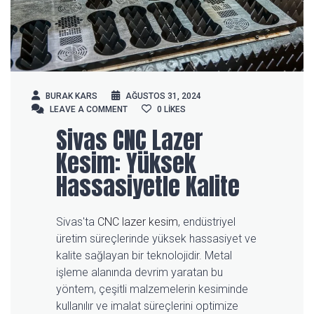
BURAK KARS
AĞUSTOS 31, 2024
LEAVE A COMMENT
LEAVE A COMMENT
0
LIKES
Sivas CNC Lazer
Kesim: Yüksek
Hassasiyetle Kalite
Sivas'ta
CNC lazer kesim
, endüstriyel
üretim süreçlerinde yüksek hassasiyet ve
kalite sağlayan bir teknolojidir. Metal
işleme alanında devrim yaratan bu
yöntem, çeşitli malzemelerin kesiminde
kullanılır ve imalat süreçlerini optimize