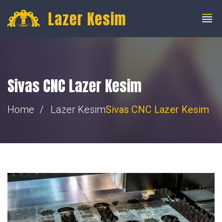
info@fibercnclazer.com
+90 555 059 63 58
Lazer Kesim
Sivas CNC Lazer Kesim
Home
Lazer Kesim
Sivas CNC Lazer Kesim