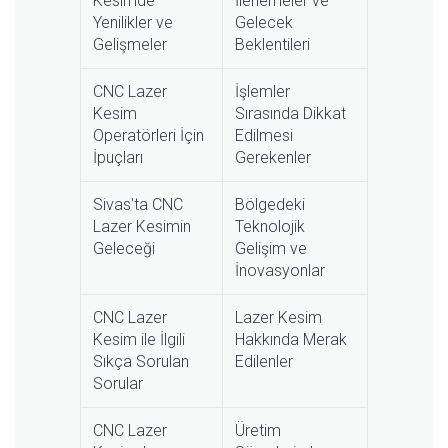
Kesimde
İlerlemeler ve
Yenilikler ve
Gelecek
Gelişmeler
Beklentileri
CNC Lazer
İşlemler
Kesim
Sırasında Dikkat
Operatörleri İçin
Edilmesi
İpuçları
Gerekenler
Sivas'ta CNC
Bölgedeki
Lazer Kesimin
Teknolojik
Geleceği
Gelişim ve
İnovasyonlar
CNC Lazer
Lazer Kesim
Kesim ile İlgili
Hakkında Merak
Sıkça Sorulan
Edilenler
Sorular
CNC Lazer
Üretim