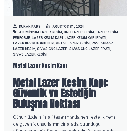
BURAK KARS
AĞUSTOS 31, 2024
ALÜMINYUM LAZER KESIM
,
CNC LAZER KESIM
,
LAZER KESIM
FERFORJE
,
LAZER KESIM KAPI
,
LAZER KESIM KAPI FIYATI
,
LAZER KESIM KORKULUK
,
METAL LAZER KESIM
,
PASLANMAZ
LAZER KESIM
,
SIVAS CNC LAZER
,
SIVAS CNC LAZER FIYATI
,
SIVAS LAZER KESIM
Metal Lazer Kesim Kapı
Metal Lazer Kesim Kapı:
Güvenlik ve Estetiğin
Buluşma Noktası
Günümüzde mimari tasarımlarda hem estetik hem
de güvenlik unsurlarının bir arada bulunduğu