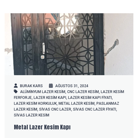
BURAK KARS
AĞUSTOS 31, 2024
ALÜMINYUM LAZER KESIM
,
CNC LAZER KESIM
,
LAZER KESIM
FERFORJE
,
LAZER KESIM KAPI
,
LAZER KESIM KAPI FIYATI
,
LAZER KESIM KORKULUK
,
METAL LAZER KESIM
,
PASLANMAZ
LAZER KESIM
,
SIVAS CNC LAZER
,
SIVAS CNC LAZER FIYATI
,
SIVAS LAZER KESIM
Metal Lazer Kesim Kapı