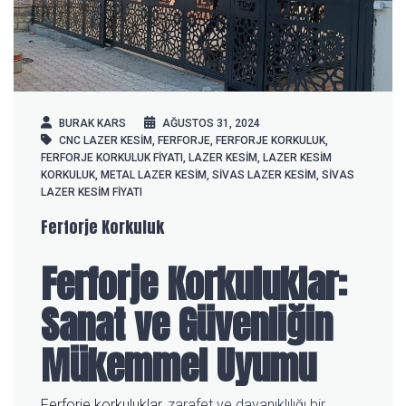
BURAK KARS
AĞUSTOS 31, 2024
CNC LAZER KESIM
,
FERFORJE
,
FERFORJE KORKULUK
,
FERFORJE KORKULUK FIYATI
,
LAZER KESIM
,
LAZER KESIM
KORKULUK
,
METAL LAZER KESIM
,
SIVAS LAZER KESIM
,
SIVAS
LAZER KESIM FIYATI
Ferforje Korkuluk
Ferforje Korkuluklar:
Sanat ve Güvenliğin
Mükemmel Uyumu
Ferforje korkuluklar
, zarafet ve dayanıklılığı bir