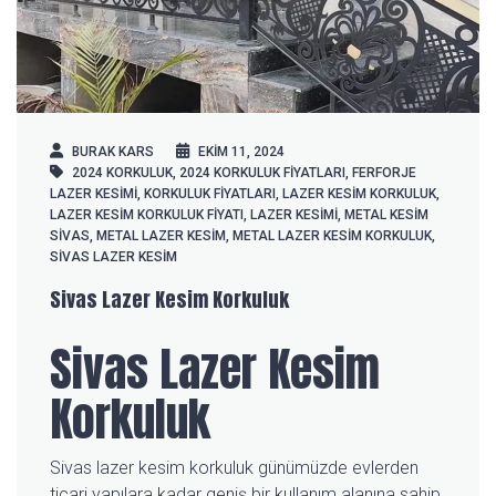
BURAK KARS
EKIM 11, 2024
2024 KORKULUK
,
2024 KORKULUK FIYATLARI
,
FERFORJE
LAZER KESIMI
,
KORKULUK FIYATLARI
,
LAZER KESIM KORKULUK
,
LAZER KESIM KORKULUK FIYATI
,
LAZER KESIMI
,
METAL KESIM
SIVAS
,
METAL LAZER KESIM
,
METAL LAZER KESIM KORKULUK
,
SIVAS LAZER KESIM
Sivas Lazer Kesim Korkuluk
Sivas Lazer Kesim
Korkuluk
Sivas lazer kesim korkuluk günümüzde evlerden
ticari yapılara kadar geniş bir kullanım alanına sahip