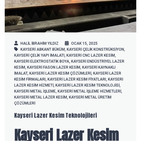
HALIL IBRAHIM YILDIZ
OCAK 15, 2025
KAYSERİ ABKANT BÜKÜM
,
KAYSERI ÇELIK KONSTRÜKSIYON
,
KAYSERİ ÇELIK YAPI IMALATI
,
KAYSERİ CNC LAZER KESIM
,
KAYSERİ ELEKTROSTATIK BOYA
,
KAYSERİ ENDÜSTRIYEL LAZER
KESIM
,
KAYSERİ FASON LAZER KESIM
,
KAYSERİ KAYNAKLI
IMALAT
,
KAYSERİ LAZER KESIM ÇÖZÜMLERI
,
KAYSERİ LAZER
KESIM FIRMALARI
,
KAYSERİ LAZER KESIM FIYATLARI
,
KAYSERİ
LAZER KESIM HIZMETI
,
KAYSERİ LAZER KESIM TEKNOLOJISI
,
KAYSERİ METAL IŞLEME
,
KAYSERİ METAL IŞLEME HIZMETLERI
,
KAYSERI METAL LAZER KESIM
,
KAYSERİ METAL ÜRETIM
ÇÖZÜMLERI
Kayseri Lazer Kesim Teknolojileri
Kayseri Lazer Kesim