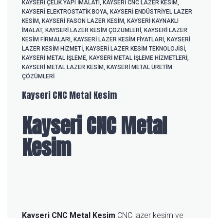
KAYSERİ ÇELIK YAPI IMALATI
,
KAYSERİ CNC LAZER KESIM
,
KAYSERİ ELEKTROSTATIK BOYA
,
KAYSERİ ENDÜSTRIYEL LAZER
KESIM
,
KAYSERİ FASON LAZER KESIM
,
KAYSERİ KAYNAKLI
IMALAT
,
KAYSERİ LAZER KESIM ÇÖZÜMLERI
,
KAYSERİ LAZER
KESIM FIRMALARI
,
KAYSERİ LAZER KESIM FIYATLARI
,
KAYSERİ
LAZER KESIM HIZMETI
,
KAYSERİ LAZER KESIM TEKNOLOJISI
,
KAYSERİ METAL IŞLEME
,
KAYSERİ METAL IŞLEME HIZMETLERI
,
KAYSERI METAL LAZER KESIM
,
KAYSERİ METAL ÜRETIM
ÇÖZÜMLERI
Kayseri CNC Metal Kesim
Kayseri CNC Metal
Kesim
Kayseri CNC Metal Kesim
CNC lazer kesim
ve