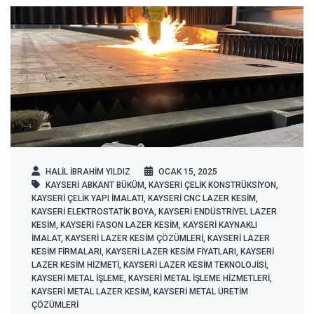
HALIL IBRAHIM YILDIZ
OCAK 15, 2025
KAYSERİ ABKANT BÜKÜM
,
KAYSERI ÇELIK KONSTRÜKSIYON
,
KAYSERİ ÇELIK YAPI IMALATI
,
KAYSERİ CNC LAZER KESIM
,
KAYSERİ ELEKTROSTATIK BOYA
,
KAYSERİ ENDÜSTRIYEL LAZER
KESIM
,
KAYSERİ FASON LAZER KESIM
,
KAYSERİ KAYNAKLI
IMALAT
,
KAYSERİ LAZER KESIM ÇÖZÜMLERI
,
KAYSERİ LAZER
KESIM FIRMALARI
,
KAYSERİ LAZER KESIM FIYATLARI
,
KAYSERİ
LAZER KESIM HIZMETI
,
KAYSERİ LAZER KESIM TEKNOLOJISI
,
KAYSERİ METAL IŞLEME
,
KAYSERİ METAL IŞLEME HIZMETLERI
,
KAYSERI METAL LAZER KESIM
,
KAYSERİ METAL ÜRETIM
ÇÖZÜMLERI