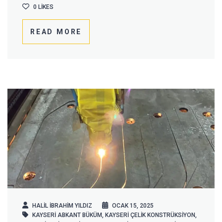
0
LIKES
READ MORE
HALIL IBRAHIM YILDIZ
OCAK 15, 2025
KAYSERİ ABKANT BÜKÜM
,
KAYSERI ÇELIK KONSTRÜKSIYON
,