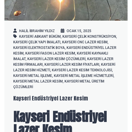
HALIL IBRAHIM YILDIZ
OCAK 15, 2025
KAYSERİ ABKANT BÜKÜM
,
KAYSERI ÇELIK KONSTRÜKSIYON
,
KAYSERİ ÇELIK YAPI IMALATI
,
KAYSERİ CNC LAZER KESIM
,
KAYSERİ ELEKTROSTATIK BOYA
,
KAYSERİ ENDÜSTRIYEL LAZER
KESIM
,
KAYSERİ FASON LAZER KESIM
,
KAYSERİ KAYNAKLI
IMALAT
,
KAYSERİ LAZER KESIM ÇÖZÜMLERI
,
KAYSERİ LAZER
KESIM FIRMALARI
,
KAYSERİ LAZER KESIM FIYATLARI
,
KAYSERİ
LAZER KESIM HIZMETI
,
KAYSERİ LAZER KESIM TEKNOLOJISI
,
KAYSERİ METAL IŞLEME
,
KAYSERİ METAL IŞLEME HIZMETLERI
,
KAYSERI METAL LAZER KESIM
,
KAYSERİ METAL ÜRETIM
ÇÖZÜMLERI
Kayseri Endüstriyel Lazer Kesim
Kayseri Endüstriyel
Lazer Kesim