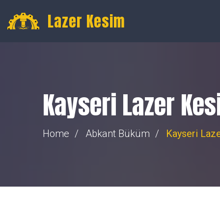
Gültepe, 16. Toptancılar Sk. Toptancılar Sitesi No:74, Merk
Lazer Kesim
Kayseri Lazer Ke
Home
Abkant Büküm
Kayseri Laz