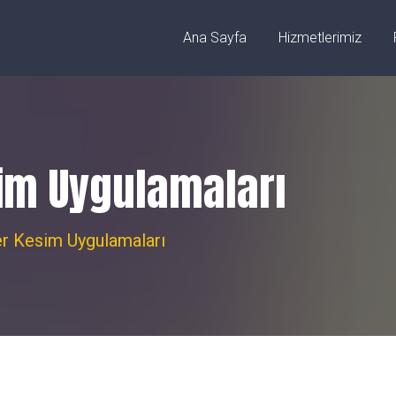
ez/Sivas
info@fibercnclazer.com
Ana Sayfa
Hizmetlerimiz
sim Uygulamaları
er Kesim Uygulamaları