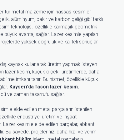
er tür metal malzeme için hassas kesimler
ik, alüminyum, bakır ve karbon çeliği gibi farklı
kesim teknolojisi, özellikle karmaşık geometrik
rde büyük avantaj sağlar. Lazer kesimle yapılan
projelerde yüksek doğruluk ve kaliteli sonuçlar
 dış kaynak kullanarak üretim yapmak isteyen
on lazer kesim, küçük ölçekli üretimlerde, daha
abilme imkanı tanır. Bu hizmet, özellikle küçük
ğlar.
Kayseri’da fason lazer kesim
,
ücü ve zaman tasarrufu sağlar.
simle elde edilen metal parçaların istenilen
zellikle endüstriyel üretim ve inşaat
r. Lazer kesimle elde edilen parçalar, abkant
r. Bu sayede, projelerinizi daha hızlı ve verimli
 abkant büküm
işlemi, metal parçaların