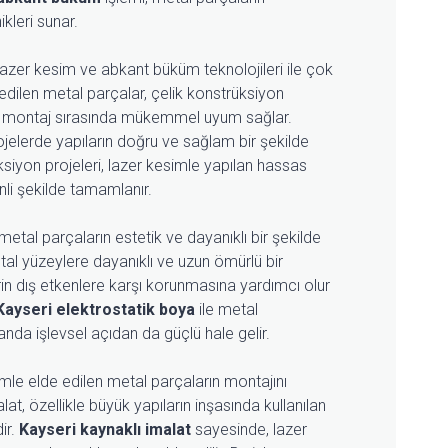
kleri sunar.
 lazer kesim ve abkant büküm teknolojileri ile çok
 edilen metal parçalar, çelik konstrüksiyon
 ve montaj sırasında mükemmel uyum sağlar.
ojelerde yapıların doğru ve sağlam bir şekilde
ksiyon projeleri, lazer kesimle yapılan hassas
li şekilde tamamlanır.
etal parçaların estetik ve dayanıklı bir şekilde
tal yüzeylere dayanıklı ve uzun ömürlü bir
in dış etkenlere karşı korunmasına yardımcı olur
Kayseri elektrostatik boya
ile metal
anda işlevsel açıdan da güçlü hale gelir.
imle elde edilen metal parçaların montajını
at, özellikle büyük yapıların inşasında kullanılan
ir.
Kayseri kaynaklı imalat
sayesinde, lazer