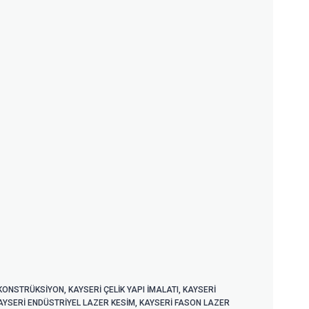
 KONSTRÜKSIYON
,
KAYSERİ ÇELIK YAPI IMALATI
,
KAYSERİ
AYSERİ ENDÜSTRIYEL LAZER KESIM
,
KAYSERİ FASON LAZER