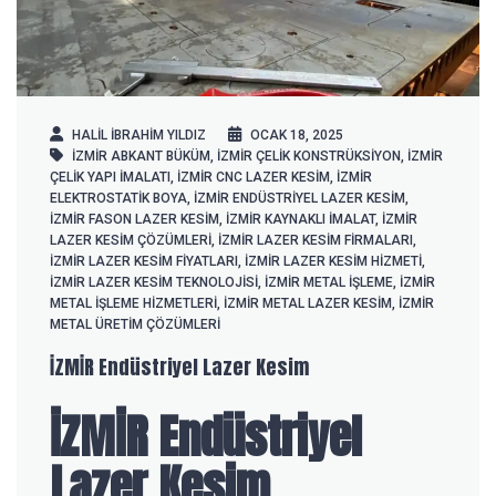
HALIL IBRAHIM YILDIZ
OCAK 18, 2025
İZMİR ABKANT BÜKÜM
,
İZMİR ÇELIK KONSTRÜKSIYON
,
İZMİR
ÇELIK YAPI IMALATI
,
İZMİR CNC LAZER KESIM
,
İZMİR
ELEKTROSTATIK BOYA
,
İZMİR ENDÜSTRIYEL LAZER KESIM
,
İZMİR FASON LAZER KESIM
,
İZMİR KAYNAKLI IMALAT
,
İZMİR
LAZER KESIM ÇÖZÜMLERI
,
İZMİR LAZER KESIM FIRMALARI
,
İZMİR LAZER KESIM FIYATLARI
,
İZMİR LAZER KESIM HIZMETI
,
İZMİR LAZER KESIM TEKNOLOJISI
,
İZMİR METAL IŞLEME
,
İZMİR
METAL IŞLEME HIZMETLERI
,
İZMİR METAL LAZER KESIM
,
İZMİR
METAL ÜRETIM ÇÖZÜMLERI
İZMİR Endüstriyel Lazer Kesim
İZMİR Endüstriyel
Lazer Kesim