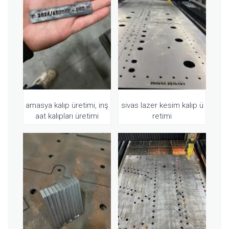
amasya kalıp üretimi, inş
sivas lazer kesim kalıp ü
aat kalıpları üretimi
retimi