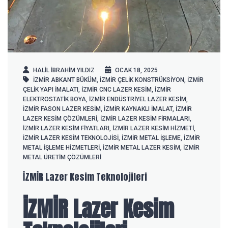
HALIL IBRAHIM YILDIZ
OCAK 18, 2025
İZMİR ABKANT BÜKÜM
,
İZMİR ÇELIK KONSTRÜKSIYON
,
İZMİR
ÇELIK YAPI IMALATI
,
İZMİR CNC LAZER KESIM
,
İZMİR
ELEKTROSTATIK BOYA
,
İZMİR ENDÜSTRIYEL LAZER KESIM
,
İZMİR FASON LAZER KESIM
,
İZMİR KAYNAKLI IMALAT
,
İZMİR
LAZER KESIM ÇÖZÜMLERI
,
İZMİR LAZER KESIM FIRMALARI
,
İZMİR LAZER KESIM FIYATLARI
,
İZMİR LAZER KESIM HIZMETI
,
İZMİR LAZER KESIM TEKNOLOJISI
,
İZMİR METAL IŞLEME
,
İZMİR
METAL IŞLEME HIZMETLERI
,
İZMİR METAL LAZER KESIM
,
İZMİR
METAL ÜRETIM ÇÖZÜMLERI
İZMİR Lazer Kesim Teknolojileri
İZMİR Lazer Kesim