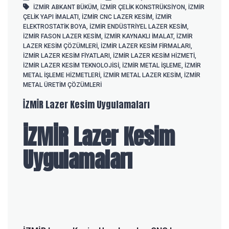
İZMİR ABKANT BÜKÜM
,
İZMİR ÇELIK KONSTRÜKSIYON
,
İZMİR
ÇELIK YAPI IMALATI
,
İZMİR CNC LAZER KESIM
,
İZMİR
ELEKTROSTATIK BOYA
,
İZMİR ENDÜSTRIYEL LAZER KESIM
,
İZMİR FASON LAZER KESIM
,
İZMİR KAYNAKLI IMALAT
,
İZMİR
LAZER KESIM ÇÖZÜMLERI
,
İZMİR LAZER KESIM FIRMALARI
,
İZMİR LAZER KESIM FIYATLARI
,
İZMİR LAZER KESIM HIZMETI
,
İZMİR LAZER KESIM TEKNOLOJISI
,
İZMİR METAL IŞLEME
,
İZMİR
METAL IŞLEME HIZMETLERI
,
İZMİR METAL LAZER KESIM
,
İZMİR
METAL ÜRETIM ÇÖZÜMLERI
İZMİR Lazer Kesim Uygulamaları
İZMİR Lazer Kesim
Uygulamaları