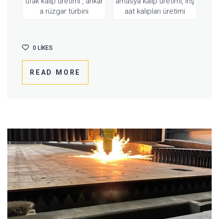
ufak kalıp üretimi , ankar
amasya kalıp üretimi, inş
a rüzgar türbini
aat kalıpları üretimi
0
LIKES
READ MORE