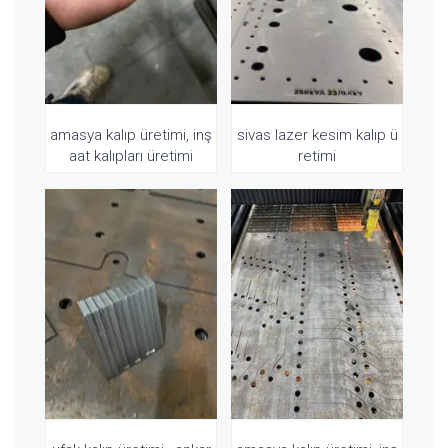
amasya kalıp üretimi, inş
sivas lazer kesim kalıp ü
aat kalıpları üretimi
retimi