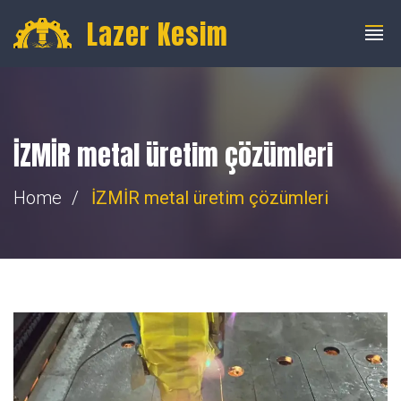
info@fibercnclazer.com
+90 555 059 63 58
Lazer Kesim
İZMİR metal üretim çözümleri
Home
İZMİR metal üretim çözümleri