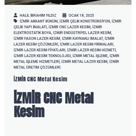
HALIL IBRAHIM YILDIZ
OCAK 18, 2025
İZMİR ABKANT BÜKÜM
,
İZMİR ÇELIK KONSTRÜKSIYON
,
İZMİR
ÇELIK YAPI IMALATI
,
İZMİR CNC LAZER KESIM
,
İZMİR
ELEKTROSTATIK BOYA
,
İZMİR ENDÜSTRIYEL LAZER KESIM
,
İZMİR FASON LAZER KESIM
,
İZMİR KAYNAKLI IMALAT
,
İZMİR
LAZER KESIM ÇÖZÜMLERI
,
İZMİR LAZER KESIM FIRMALARI
,
İZMİR LAZER KESIM FIYATLARI
,
İZMİR LAZER KESIM HIZMETI
,
İZMİR LAZER KESIM TEKNOLOJISI
,
İZMİR METAL IŞLEME
,
İZMİR
METAL IŞLEME HIZMETLERI
,
İZMİR METAL LAZER KESIM
,
İZMİR
METAL ÜRETIM ÇÖZÜMLERI
İZMİR CNC Metal Kesim
İZMİR CNC Metal
Kesim