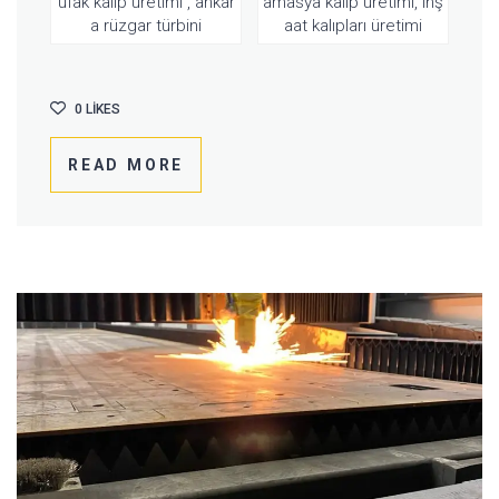
ufak kalıp üretimi , ankar
amasya kalıp üretimi, inş
a rüzgar türbini
aat kalıpları üretimi
0
LIKES
READ MORE