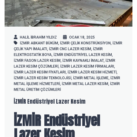
HALIL IBRAHIM YILDIZ
OCAK 18, 2025
İZMİR ABKANT BÜKÜM
,
İZMİR ÇELIK KONSTRÜKSIYON
,
İZMİR
ÇELIK YAPI IMALATI
,
İZMİR CNC LAZER KESIM
,
İZMİR
ELEKTROSTATIK BOYA
,
İZMİR ENDÜSTRIYEL LAZER KESIM
,
İZMİR FASON LAZER KESIM
,
İZMİR KAYNAKLI IMALAT
,
İZMİR
LAZER KESIM ÇÖZÜMLERI
,
İZMİR LAZER KESIM FIRMALARI
,
İZMİR LAZER KESIM FIYATLARI
,
İZMİR LAZER KESIM HIZMETI
,
İZMİR LAZER KESIM TEKNOLOJISI
,
İZMİR METAL IŞLEME
,
İZMİR
METAL IŞLEME HIZMETLERI
,
İZMİR METAL LAZER KESIM
,
İZMİR
METAL ÜRETIM ÇÖZÜMLERI
İZMİR Endüstriyel Lazer Kesim
İZMİR Endüstriyel
Lazer Kesim