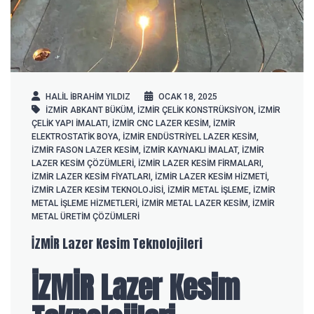
HALIL IBRAHIM YILDIZ
OCAK 18, 2025
İZMİR ABKANT BÜKÜM
,
İZMİR ÇELIK KONSTRÜKSIYON
,
İZMİR
ÇELIK YAPI IMALATI
,
İZMİR CNC LAZER KESIM
,
İZMİR
ELEKTROSTATIK BOYA
,
İZMİR ENDÜSTRIYEL LAZER KESIM
,
İZMİR FASON LAZER KESIM
,
İZMİR KAYNAKLI IMALAT
,
İZMİR
LAZER KESIM ÇÖZÜMLERI
,
İZMİR LAZER KESIM FIRMALARI
,
İZMİR LAZER KESIM FIYATLARI
,
İZMİR LAZER KESIM HIZMETI
,
İZMİR LAZER KESIM TEKNOLOJISI
,
İZMİR METAL IŞLEME
,
İZMİR
METAL IŞLEME HIZMETLERI
,
İZMİR METAL LAZER KESIM
,
İZMİR
METAL ÜRETIM ÇÖZÜMLERI
İZMİR Lazer Kesim Teknolojileri
İZMİR Lazer Kesim