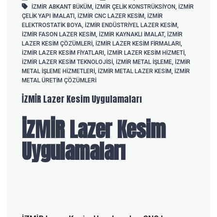
İZMİR ABKANT BÜKÜM
,
İZMİR ÇELIK KONSTRÜKSIYON
,
İZMİR
ÇELIK YAPI IMALATI
,
İZMİR CNC LAZER KESIM
,
İZMİR
ELEKTROSTATIK BOYA
,
İZMİR ENDÜSTRIYEL LAZER KESIM
,
İZMİR FASON LAZER KESIM
,
İZMİR KAYNAKLI IMALAT
,
İZMİR
LAZER KESIM ÇÖZÜMLERI
,
İZMİR LAZER KESIM FIRMALARI
,
İZMİR LAZER KESIM FIYATLARI
,
İZMİR LAZER KESIM HIZMETI
,
İZMİR LAZER KESIM TEKNOLOJISI
,
İZMİR METAL IŞLEME
,
İZMİR
METAL IŞLEME HIZMETLERI
,
İZMİR METAL LAZER KESIM
,
İZMİR
METAL ÜRETIM ÇÖZÜMLERI
İZMİR Lazer Kesim Uygulamaları
İZMİR Lazer Kesim
Uygulamaları