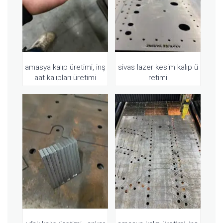
amasya kalıp üretimi, inş
sivas lazer kesim kalıp ü
aat kalıpları üretimi
retimi