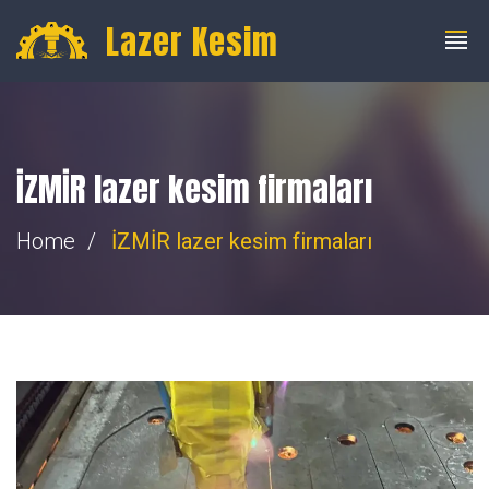
info@fibercnclazer.com
+90 555 059 63 58
Lazer Kesim
İZMİR lazer kesim firmaları
Home
İZMİR lazer kesim firmaları