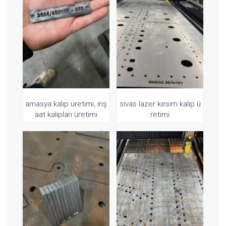
amasya kalıp üretimi, inş
sivas lazer kesim kalıp ü
aat kalıpları üretimi
retimi