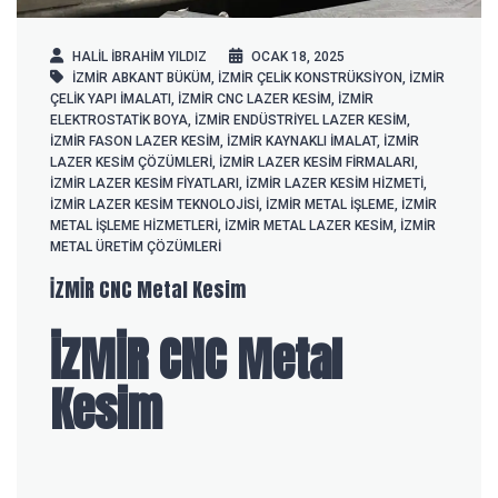
HALIL IBRAHIM YILDIZ
OCAK 18, 2025
İZMİR ABKANT BÜKÜM
,
İZMİR ÇELIK KONSTRÜKSIYON
,
İZMİR
ÇELIK YAPI IMALATI
,
İZMİR CNC LAZER KESIM
,
İZMİR
ELEKTROSTATIK BOYA
,
İZMİR ENDÜSTRIYEL LAZER KESIM
,
İZMİR FASON LAZER KESIM
,
İZMİR KAYNAKLI IMALAT
,
İZMİR
LAZER KESIM ÇÖZÜMLERI
,
İZMİR LAZER KESIM FIRMALARI
,
İZMİR LAZER KESIM FIYATLARI
,
İZMİR LAZER KESIM HIZMETI
,
İZMİR LAZER KESIM TEKNOLOJISI
,
İZMİR METAL IŞLEME
,
İZMİR
METAL IŞLEME HIZMETLERI
,
İZMİR METAL LAZER KESIM
,
İZMİR
METAL ÜRETIM ÇÖZÜMLERI
İZMİR CNC Metal Kesim
İZMİR CNC Metal
Kesim