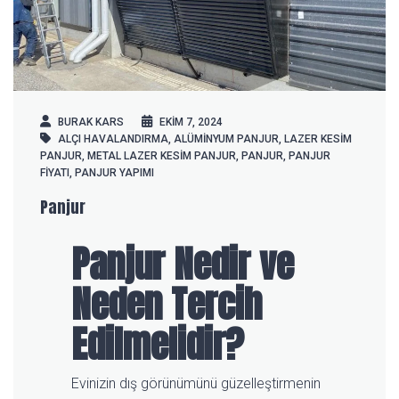
BURAK KARS
EKIM 7, 2024
ALÇI HAVALANDIRMA
,
ALÜMINYUM PANJUR
,
LAZER KESIM
PANJUR
,
METAL LAZER KESIM PANJUR
,
PANJUR
,
PANJUR
FIYATI
,
PANJUR YAPIMI
Panjur
Panjur Nedir ve
Neden Tercih
Edilmelidir?
Evinizin dış görünümünü güzelleştirmenin