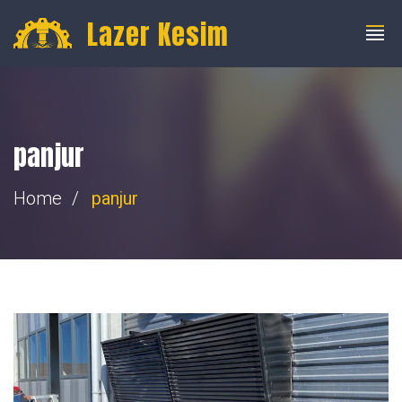
info@fibercnclazer.com
+90 555 059 63 58
Lazer Kesim
panjur
Home
panjur