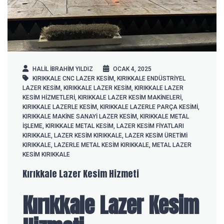
HALIL IBRAHIM YILDIZ
OCAK 4, 2025
KIRIKKALE CNC LAZER KESIM
,
KIRIKKALE ENDÜSTRIYEL
LAZER KESIM
,
KIRIKKALE LAZER KESIM
,
KIRIKKALE LAZER
KESIM HIZMETLERI
,
KIRIKKALE LAZER KESIM MAKINELERI
,
KIRIKKALE LAZERLE KESIM
,
KIRIKKALE LAZERLE PARÇA KESIMI
,
KIRIKKALE MAKINE SANAYI LAZER KESIM
,
KIRIKKALE METAL
İŞLEME
,
KIRIKKALE METAL KESIM
,
LAZER KESIM FIYATLARI
KIRIKKALE
,
LAZER KESIM KIRIKKALE
,
LAZER KESIM ÜRETIMI
KIRIKKALE
,
LAZERLE METAL KESIM KIRIKKALE
,
METAL LAZER
KESIM KIRIKKALE
Kırıkkale Lazer Kesim Hizmeti
Kırıkkale Lazer Kesim