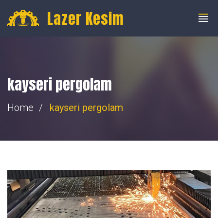
info@fibercnclazer.com
+90 555 059 63 58
Lazer Kesim
kayseri pergolam
Home
kayseri pergolam