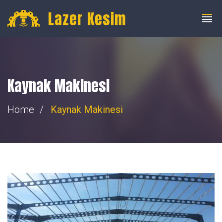
info@fibercnclazer.com
+90 555 059 63 58
Lazer Kesim
Kaynak Makinesi
Home
Kaynak Makinesi