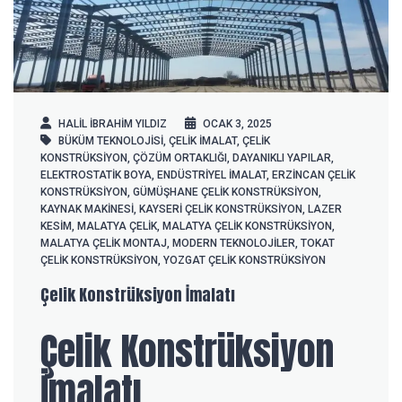
HALIL IBRAHIM YILDIZ
OCAK 3, 2025
BÜKÜM TEKNOLOJISI
,
ÇELIK İMALAT
,
ÇELIK
KONSTRÜKSIYON
,
ÇÖZÜM ORTAKLIĞI
,
DAYANIKLI YAPILAR
,
ELEKTROSTATIK BOYA
,
ENDÜSTRIYEL İMALAT
,
ERZINCAN ÇELIK
KONSTRÜKSIYON
,
GÜMÜŞHANE ÇELIK KONSTRÜKSIYON
,
KAYNAK MAKINESI
,
KAYSERI ÇELIK KONSTRÜKSIYON
,
LAZER
KESIM
,
MALATYA ÇELIK
,
MALATYA ÇELIK KONSTRÜKSIYON
,
MALATYA ÇELIK MONTAJ
,
MODERN TEKNOLOJILER
,
TOKAT
ÇELIK KONSTRÜKSIYON
,
YOZGAT ÇELIK KONSTRÜKSIYON
Çelik Konstrüksiyon İmalatı
Çelik Konstrüksiyon
İmalatı