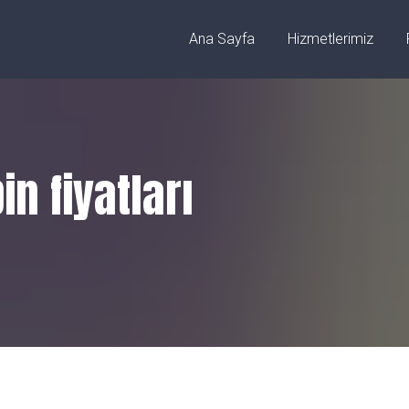
ez/Sivas
info@fibercnclazer.com
Ana Sayfa
Hizmetlerimiz
n fiyatları