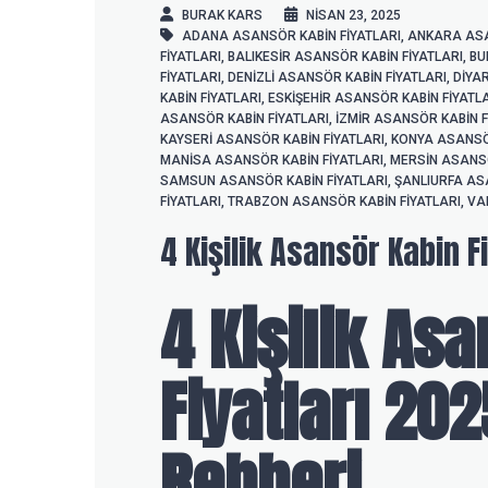
BURAK KARS
NISAN 23, 2025
ADANA ASANSÖR KABIN FIYATLARI
,
ANKARA ASA
FIYATLARI
,
BALIKESIR ASANSÖR KABIN FIYATLARI
,
BU
FIYATLARI
,
DENIZLI ASANSÖR KABIN FIYATLARI
,
DIYA
KABIN FIYATLARI
,
ESKIŞEHIR ASANSÖR KABIN FIYATL
ASANSÖR KABIN FIYATLARI
,
IZMIR ASANSÖR KABIN F
KAYSERI ASANSÖR KABIN FIYATLARI
,
KONYA ASANSÖR
MANISA ASANSÖR KABIN FIYATLARI
,
MERSIN ASANSÖ
SAMSUN ASANSÖR KABIN FIYATLARI
,
ŞANLIURFA AS
FIYATLARI
,
TRABZON ASANSÖR KABIN FIYATLARI
,
VA
4 Kişilik Asansör Kabin Fi
4 Kişilik As
Fiyatları 20
Rehberi