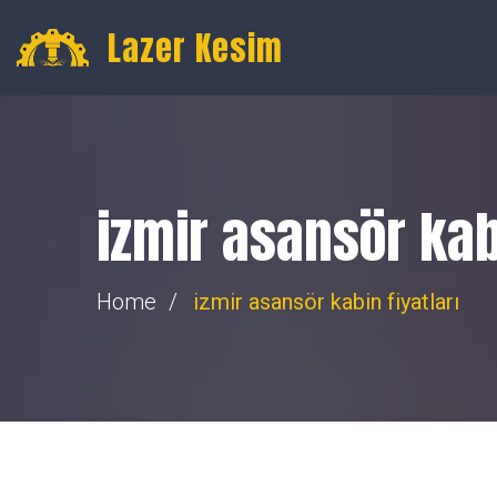
Gültepe, 16. Toptancılar Sk. Toptancılar Sitesi No:74, Merk
Lazer Kesim
izmir asansör kabi
Home
izmir asansör kabin fiyatları