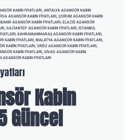
NSÖR KABIN FIYATLARI
,
ANTALYA ASANSÖR KABIN
RSA ASANSÖR KABIN FIYATLARI
,
ÇORUM ASANSÖR KABIN
RBAKIR ASANSÖR KABIN FIYATLARI
,
ELAZIĞ ASANSÖR
ARI
,
GAZIANTEP ASANSÖR KABIN FIYATLARI
,
ISTANBUL
IYATLARI
,
KAHRAMANMARAŞ ASANSÖR KABIN FIYATLARI
,
 KABIN FIYATLARI
,
MALATYA ASANSÖR KABIN FIYATLARI
,
R KABIN FIYATLARI
,
ORDU ASANSÖR KABIN FIYATLARI
,
ANSÖR KABIN FIYATLARI
,
SIVAS ASANSÖR KABIN
N ASANSÖR KABIN FIYATLARI
yatları
ansör Kabin
25 Güncel