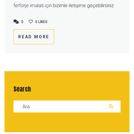
ferforje imalatı için
bizimle iletişime geçebilirsiniz.
0
0
0
LIKES
READ MORE
Search
Search for:
ARA