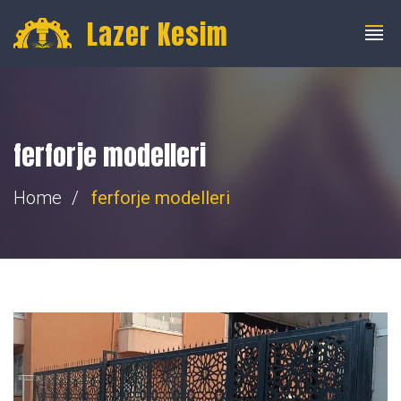
info@fibercnclazer.com
+90 555 059 63 58
Lazer Kesim
ferforje modelleri
Home
ferforje modelleri