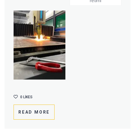
retimi
0
LIKES
READ MORE