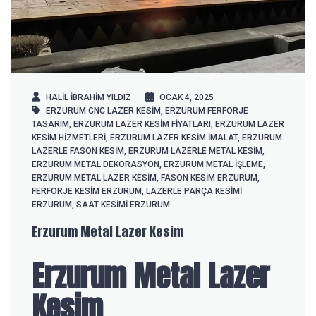
HALIL IBRAHIM YILDIZ
OCAK 4, 2025
ERZURUM CNC LAZER KESIM
,
ERZURUM FERFORJE
TASARIM
,
ERZURUM LAZER KESIM FIYATLARI
,
ERZURUM LAZER
KESIM HIZMETLERI
,
ERZURUM LAZER KESIM İMALAT
,
ERZURUM
LAZERLE FASON KESIM
,
ERZURUM LAZERLE METAL KESIM
,
ERZURUM METAL DEKORASYON
,
ERZURUM METAL İŞLEME
,
ERZURUM METAL LAZER KESIM
,
FASON KESIM ERZURUM
,
FERFORJE KESIM ERZURUM
,
LAZERLE PARÇA KESIMI
ERZURUM
,
SAAT KESIMI ERZURUM
Erzurum Metal Lazer Kesim
Erzurum Metal Lazer
Kesim