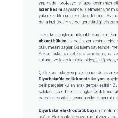
yapmadan profesyonel lazer kesim hizmetler
lazer kesim
sayesinde, işletmeler, üretim s
yüksek kaliteli ürünler elde edebilirler. Ayrı
daha hızlı üretim süreci gerektirdiği için za
Lazer kesim işlemi, abkant bükümle mükemm
abkant büküm
hizmeti, lazer kesimle elde e
bükülmesini sağlar. Bu işlem sayesinde, metal
Abkant büküm, özellikle otomotiv, inşaat ve
kullanılır ve lazer kesimle birleştirildiğinde, 
Çelik konstrüksiyon projelerinde de lazer kes
Diyarbakır’da çelik konstrüksiyon
projele
çelik parçalar kullanılarak gerçekleştirilir. B
şekilde inşa edilmesini sağlar. Çelik konstrü
parçalar, montaj sırasında yüksek uyumluluk 
Diyarbakır elektrostatik boya
hizmeti, me
sağlar. Elektrostatik boya, metal yüzeyler