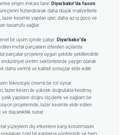
ine erişim imkanı tanır.
Diyarbakır’da fason
üreçlerini hızlandırarak daha düşük maliyetlerle
ca, lazer kesimle yapılan işler, daha az iş gücü ve
man tasarrufu sağlar.
el bir uyum içinde çalışır.
Diyarbakır’da
dilen metal parçaların istenilen açılarda
 parçalar projelere uygun şekilde şekillendirilir.
 endüstriyel üretim sektörlerinde yaygın olarak
çok daha verimli ve kaliteli sonuçlar elde edilir.
im teknolojisi önemli bir rol oynar.
ri, lazer kesim ile yüksek doğrulukla kesilmiş
u, çelik yapıların doğru ölçülerle ve sağlam bir
ksiyon projelerinde, lazer kesimle elde edilen
ve dayanıklılık sunar.
tal yüzeylerin dış etkenlere karşı korunmasını
e uygulanan özel bir kaplama yöntemidir ve hem