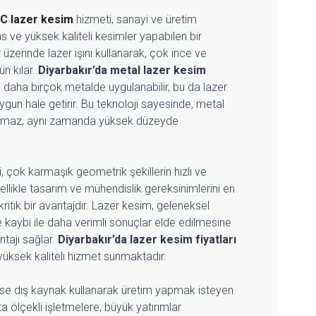
C lazer kesim
hizmeti, sanayi ve üretim
s ve yüksek kaliteli kesimler yapabilen bir
üzerinde lazer ışını kullanarak, çok ince ve
n kılar.
Diyarbakır’da metal lazer kesim
e daha birçok metalde uygulanabilir, bu da lazer
uygun hale getirir. Bu teknoloji sayesinde, metal
almaz, aynı zamanda yüksek düzeyde
, çok karmaşık geometrik şekillerin hızlı ve
ellikle tasarım ve mühendislik gereksinimlerini en
kritik bir avantajdır. Lazer kesim, geleneksel
aybı ile daha verimli sonuçlar elde edilmesine
ntajı sağlar.
Diyarbakır’da lazer kesim fiyatları
yüksek kaliteli hizmet sunmaktadır.
ise dış kaynak kullanarak üretim yapmak isteyen
ta ölçekli işletmelere, büyük yatırımlar