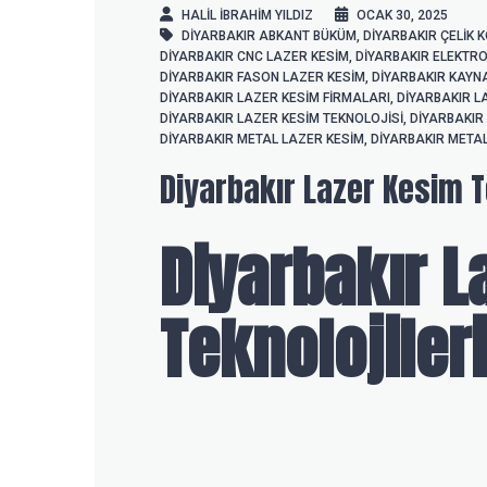
HALIL IBRAHIM YILDIZ
OCAK 30, 2025
DIYARBAKIR ABKANT BÜKÜM
,
DIYARBAKIR ÇELIK
DIYARBAKIR CNC LAZER KESIM
,
DIYARBAKIR ELEKTR
DIYARBAKIR FASON LAZER KESIM
,
DIYARBAKIR KAYNA
DIYARBAKIR LAZER KESIM FIRMALARI
,
DIYARBAKIR L
DIYARBAKIR LAZER KESIM TEKNOLOJISI
,
DIYARBAKIR
DIYARBAKIR METAL LAZER KESIM
,
DIYARBAKIR META
Diyarbakır Lazer Kesim T
Diyarbakır L
Teknolojileri