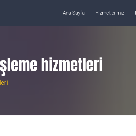
ez/Sivas
info@fibercnclazer.com
Ana Sayfa
Hizmetlerimiz
işleme hizmetleri
eri