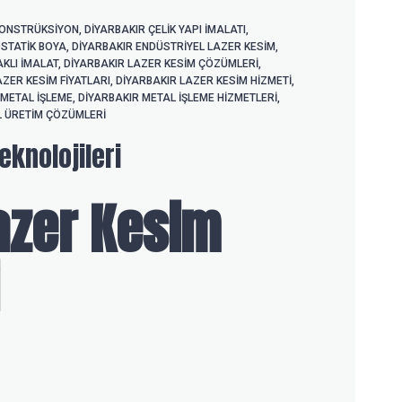
 KONSTRÜKSIYON
,
DIYARBAKIR ÇELIK YAPI IMALATI
,
OSTATIK BOYA
,
DIYARBAKIR ENDÜSTRIYEL LAZER KESIM
,
KLI IMALAT
,
DIYARBAKIR LAZER KESIM ÇÖZÜMLERI
,
AZER KESIM FIYATLARI
,
DIYARBAKIR LAZER KESIM HIZMETI
,
 METAL IŞLEME
,
DIYARBAKIR METAL IŞLEME HIZMETLERI
,
L ÜRETIM ÇÖZÜMLERI
eknolojileri
azer Kesim