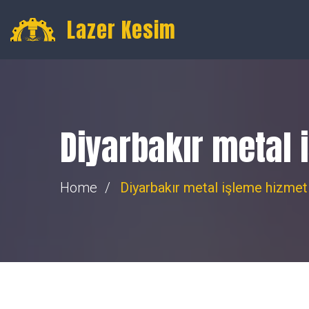
Gültepe, 16. Toptancılar Sk. Toptancılar Sitesi No:74, Merk
Lazer Kesim
Diyarbakır metal 
Home
Diyarbakır metal işleme hizmetl