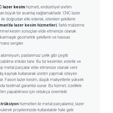
 lazer kesim
hizmeti, endüstriyel üretim
ndan büyük bir avantaj sağlamaktadır. CNC lazer
ile doğrudan etki ederek, istenilen şekillerin
man’da lazer kesim hizmetleri
, farklı malzeme
ükemmel kesim sonuçları elde etmenize olanak
le karmaşık geometrik şekillerin ve hassas
mans sergiler.
, alüminyum, paslanmaz çelik gibi çeşitli
ilme imkânı tanır. Bu tür kesimler, estetik ve
ip metal parçalar elde etmenize olanak verir.
dış kaynak kullanarak üretim yapmak isteyen
ar. Fason lazer kesim, düşük maliyetlerle yüksek
da teslimat garantisi sunar. Bu hizmet, özellikle
retim yapabilmesi için oldukça önemlidir.
strüksiyon
hizmetleri ile metal parçalarınız, lazer
lerek projelerinizde kullanılabilir hale gelir.