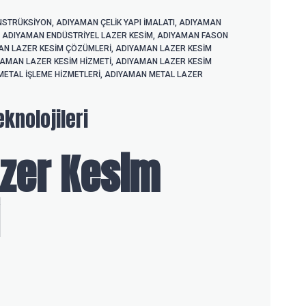
NSTRÜKSIYON
,
ADIYAMAN ÇELIK YAPI IMALATI
,
ADIYAMAN
,
ADIYAMAN ENDÜSTRIYEL LAZER KESIM
,
ADIYAMAN FASON
AN LAZER KESIM ÇÖZÜMLERI
,
ADIYAMAN LAZER KESIM
YAMAN LAZER KESIM HIZMETI
,
ADIYAMAN LAZER KESIM
ETAL IŞLEME HIZMETLERI
,
ADIYAMAN METAL LAZER
knolojileri
zer Kesim