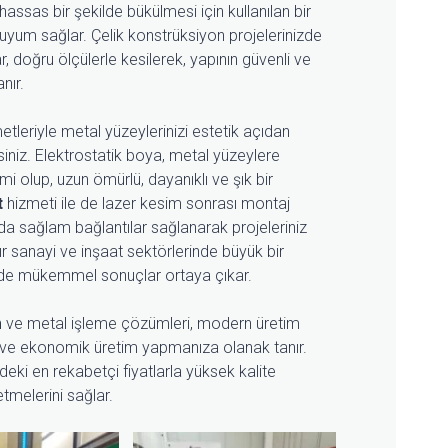
assas bir şekilde bükülmesi için kullanılan bir
yum sağlar. Çelik konstrüksiyon projelerinizde
r, doğru ölçülerle kesilerek, yapının güvenli ve
nır.
tleriyle metal yüzeylerinizi estetik açıdan
rsiniz. Elektrostatik boya, metal yüzeylere
i olup, uzun ömürlü, dayanıklı ve şık bir
t
hizmeti ile de lazer kesim sonrası montaj
nda sağlam bağlantılar sağlanarak projeleriniz
ır sanayi ve inşaat sektörlerinde büyük bir
inde mükemmel sonuçlar ortaya çıkar.
m
ve metal işleme çözümleri, modern üretim
ızlı ve ekonomik üretim yapmanıza olanak tanır.
deki en rekabetçi fiyatlarla yüksek kalite
etmelerini sağlar.