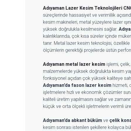
Adıyaman Lazer Kesim Teknolojileri
CNC
süreçlerinde hassasiyet ve verimlilik açısı
kesim makineleri, metal yüzeylere lazer ışını 
yüksek doğrulukla kesilmesini sağlar.
Adıya
kalınlıklarında, çok kısa süreler içinde m
tanır. Metal lazer kesim teknolojisi, özellik
ölçümlerin gerektiği projelerde üstün perfor
Adıyaman metal lazer kesim
işlemi, çelik
malzemelerde yüksek doğrulukta kesim yapab
fonksiyonel açıdan çok yüksek kaliteye sah
Adıyaman’da fason lazer kesim
hizmeti, 
işletmelere hızlı ve ekonomik çözümler sun
kaliteli üretim yapılmasını sağlar ve zamanın
küçük ve orta ölçekli işletmelerin verimli ü
Adıyaman’da abkant büküm
ve
çelik kon
kesim sonrası istenilen şekillere kolayca bükü