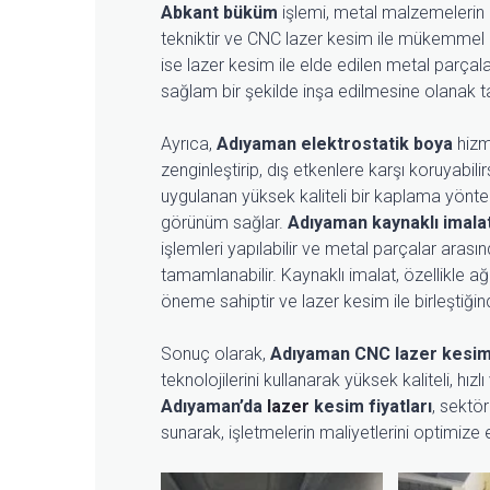
Abkant büküm
işlemi, metal malzemelerin h
tekniktir ve CNC lazer kesim ile mükemmel u
ise lazer kesim ile elde edilen metal parçala
sağlam bir şekilde inşa edilmesine olanak ta
Ayrıca,
Adıyaman elektrostatik boya
hizme
zenginleştirip, dış etkenlere karşı koruyabili
uygulanan yüksek kaliteli bir kaplama yöntem
görünüm sağlar.
Adıyaman kaynaklı imala
işlemleri yapılabilir ve metal parçalar arası
tamamlanabilir. Kaynaklı imalat, özellikle ağ
öneme sahiptir ve lazer kesim ile birleştiğ
Sonuç olarak,
Adıyaman CNC lazer kesi
teknolojilerini kullanarak yüksek kaliteli, h
Adıyaman’da
lazer
kesim fiyatları
, sektör
sunarak, işletmelerin maliyetlerini optimize 