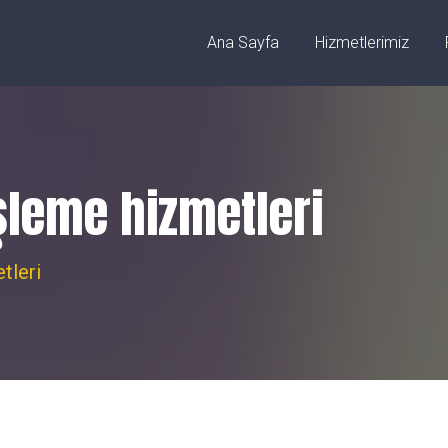
ez/Sivas
info@fibercnclazer.com
Ana Sayfa
Hizmetlerimiz
şleme hizmetleri
tleri