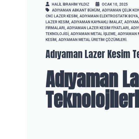
HALIL IBRAHIM YILDIZ
OCAK 10, 2025
ADIYAMAN ABKANT BÜKÜM
,
ADIYAMAN ÇELIK KO
CNC LAZER KESIM
,
ADIYAMAN ELEKTROSTATIK BOYA
LAZER KESIM
,
ADIYAMAN KAYNAKLI IMALAT
,
ADIYAM
FIRMALARI
,
ADIYAMAN LAZER KESIM FIYATLARI
,
ADI
TEKNOLOJISI
,
ADIYAMAN METAL IŞLEME
,
ADIYAMAN M
KESIM
,
ADIYAMAN METAL ÜRETIM ÇÖZÜMLERI.
Adıyaman Lazer Kesim Te
Adıyaman La
Teknolojileri