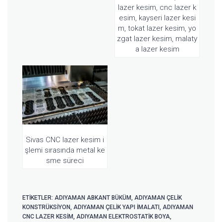
lazer kesim, cnc lazer k
esim, kayseri lazer kesi
m, tokat lazer kesim, yo
zgat lazer kesim, malaty
a lazer kesim
Sivas CNC lazer kesim i
şlemi sırasında metal ke
sme süreci
ETIKETLER:
ADIYAMAN ABKANT BÜKÜM
,
ADIYAMAN ÇELIK
KONSTRÜKSIYON
,
ADIYAMAN ÇELIK YAPI IMALATI
,
ADIYAMAN
CNC LAZER KESIM
,
ADIYAMAN ELEKTROSTATIK BOYA
,