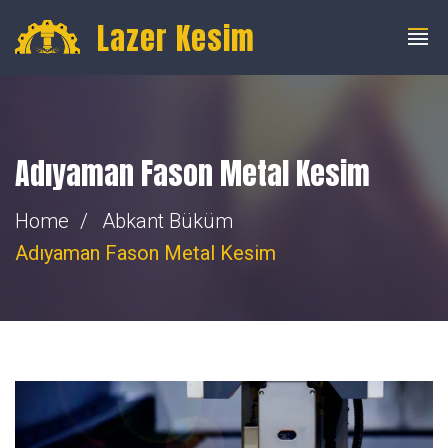
info@fibercnclazer.com
+90 555 059 63 58
Lazer Kesim
Adıyaman Fason Metal Kesim
Home
Abkant Büküm
Adıyaman Fason Metal Kesim