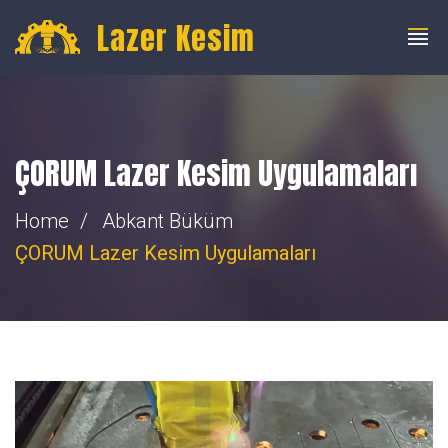
info@fibercnclazer.com
+90 555 059 63 58
Lazer Kesim
ÇORUM Lazer Kesim Uygulamaları
Home
Abkant Büküm
ÇORUM Lazer Kesim Uygulamaları