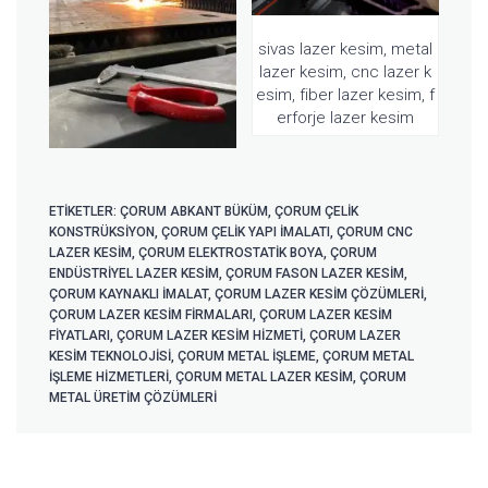
sivas lazer kesim, metal
lazer kesim, cnc lazer k
esim, fiber lazer kesim, f
erforje lazer kesim
ETIKETLER:
ÇORUM ABKANT BÜKÜM
,
ÇORUM ÇELIK
KONSTRÜKSIYON
,
ÇORUM ÇELIK YAPI IMALATI
,
ÇORUM CNC
LAZER KESIM
,
ÇORUM ELEKTROSTATIK BOYA
,
ÇORUM
ENDÜSTRIYEL LAZER KESIM
,
ÇORUM FASON LAZER KESIM
,
ÇORUM KAYNAKLI IMALAT
,
ÇORUM LAZER KESIM ÇÖZÜMLERI
,
ÇORUM LAZER KESIM FIRMALARI
,
ÇORUM LAZER KESIM
FIYATLARI
,
ÇORUM LAZER KESIM HIZMETI
,
ÇORUM LAZER
KESIM TEKNOLOJISI
,
ÇORUM METAL IŞLEME
,
ÇORUM METAL
IŞLEME HIZMETLERI
,
ÇORUM METAL LAZER KESIM
,
ÇORUM
METAL ÜRETIM ÇÖZÜMLERI