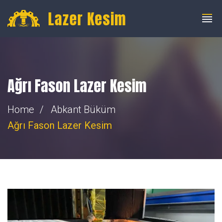
info@fibercnclazer.com
+90 555 059 63 58
Lazer Kesim
Ağrı Fason Lazer Kesim
Home
Abkant Büküm
Ağrı Fason Lazer Kesim