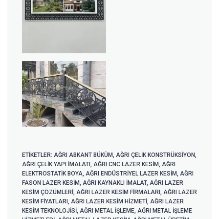
ETIKETLER:
AĞRI ABKANT BÜKÜM
,
AĞRI ÇELIK KONSTRÜKSIYON
,
AĞRI ÇELIK YAPI IMALATI
,
AĞRI CNC LAZER KESIM
,
AĞRI
ELEKTROSTATIK BOYA
,
AĞRI ENDÜSTRIYEL LAZER KESIM
,
AĞRI
FASON LAZER KESIM
,
AĞRI KAYNAKLI IMALAT
,
AĞRI LAZER
KESIM ÇÖZÜMLERI
,
AĞRI LAZER KESIM FIRMALARI
,
AĞRI LAZER
KESIM FIYATLARI
,
AĞRI LAZER KESIM HIZMETI
,
AĞRI LAZER
KESIM TEKNOLOJISI
,
AĞRI METAL IŞLEME
,
AĞRI METAL IŞLEME