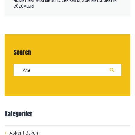
HIZMETLERI
,
AĞRI METAL LAZER KESIM
,
AĞRI METAL ÜRETIM
ÇÖZÜMLERI
Search
Search for:
ARA
Kategoriler
Abkant Büküm