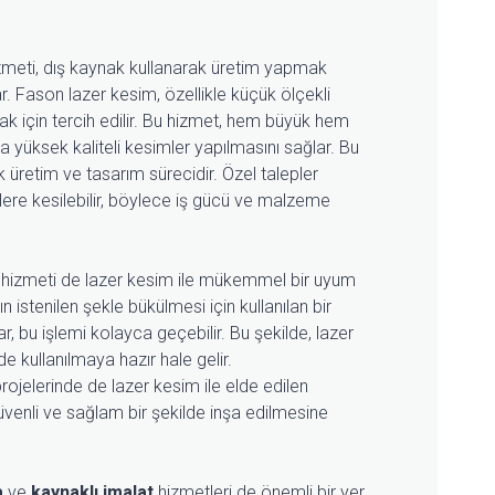
meti, dış kaynak kullanarak üretim yapmak
r. Fason lazer kesim, özellikle küçük ölçekli
ak için tercih edilir. Bu hizmet, hem büyük hem
rla yüksek kaliteli kesimler yapılmasını sağlar. Bu
k üretim ve tasarım sürecidir. Özel talepler
lere kesilebilir, böylece iş gücü ve malzeme
hizmeti de lazer kesim ile mükemmel bir uyum
 istenilen şekle bükülmesi için kullanılan bir
r, bu işlemi kolayca geçebilir. Bu şekilde, lazer
e kullanılmaya hazır hale gelir.
rojelerinde de lazer kesim ile elde edilen
güvenli ve sağlam bir şekilde inşa edilmesine
a
ve
kaynaklı imalat
hizmetleri de önemli bir yer