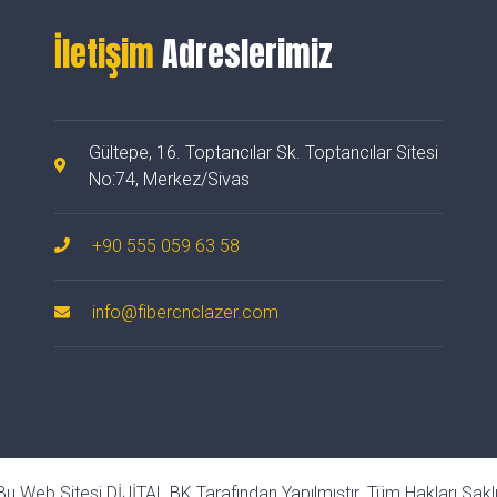
İletişim
Adreslerimiz
Gültepe, 16. Toptancılar Sk. Toptancılar Sitesi
No:74, Merkez/Sivas
+90 555 059 63 58
info@fibercnclazer.com
u Web Sitesi DİJİTAL BK Tarafından Yapılmıştır. Tüm Hakları Saklı