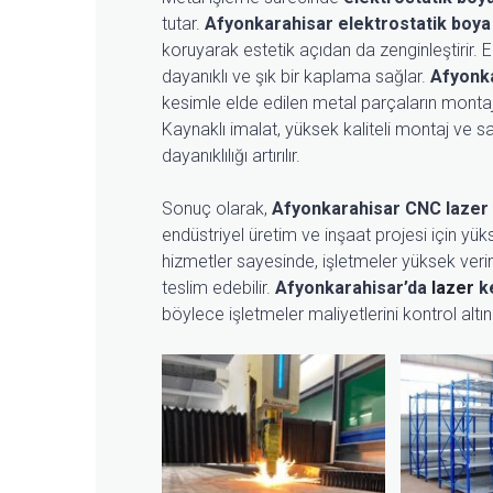
tutar.
Afyonkarahisar elektrostatik boya
koruyarak estetik açıdan da zenginleştirir. 
dayanıklı ve şık bir kaplama sağlar.
Afyonka
kesimle elde edilen metal parçaların montaj
Kaynaklı imalat, yüksek kaliteli montaj ve sa
dayanıklılığı artırılır.
Sonuç olarak,
Afyonkarahisar CNC lazer
endüstriyel üretim ve inşaat projesi için yük
hizmetler sayesinde, işletmeler yüksek verim
teslim edebilir.
Afyonkarahisar’da
lazer
ke
böylece işletmeler maliyetlerini kontrol altında