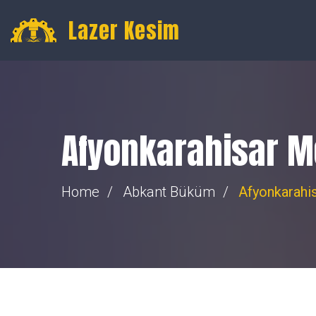
Gültepe, 16. Toptancılar Sk. Toptancılar Sitesi No:74, Merk
Lazer Kesim
Afyonkarahisar M
Home
Abkant Büküm
Afyonkarahi