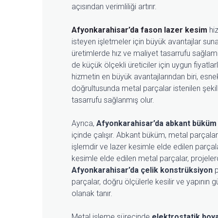
açısından verimliliği artırır.
Afyonkarahisar’da fason lazer kesim
hiz
isteyen işletmeler için büyük avantajlar suna
üretimlerde hız ve maliyet tasarrufu sağlam
de küçük ölçekli üreticiler için uygun fiyatla
hizmetin en büyük avantajlarından biri, esne
doğrultusunda metal parçalar istenilen şekil
tasarrufu sağlanmış olur.
Ayrıca,
Afyonkarahisar’da abkant büküm
içinde çalışır. Abkant büküm, metal parçaların
işlemdir ve lazer kesimle elde edilen parçala
kesimle elde edilen metal parçalar, projelerd
Afyonkarahisar’da çelik konstrüksiyon
p
parçalar, doğru ölçülerle kesilir ve yapının 
olanak tanır.
Metal işleme sürecinde
elektrostatik boy