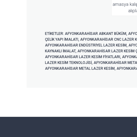
amasya kalıp
alıp
ETIKETLER:
AFYONKARAHİSAR ABKANT BÜKÜM
,
AFYO
ÇELIK YAPI IMALATI
,
AFYONKARAHİSAR CNC LAZER K
AFYONKARAHİSAR ENDÜSTRIYEL LAZER KESIM
,
AFY
KAYNAKLI IMALAT
,
AFYONKARAHİSAR LAZER KESIM 
AFYONKARAHİSAR LAZER KESIM FIYATLARI
,
AFYONKA
LAZER KESIM TEKNOLOJISI
,
AFYONKARAHİSAR META
AFYONKARAHİSAR METAL LAZER KESIM
,
AFYONKARA