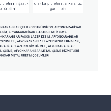
 üretimi, inşaat k
ufak kalıp üretimi , ankara rüz
ları üretimi
gar türbini
NKARAHİSAR ÇELIK KONSTRÜKSIYON
,
AFYONKARAHİSAR
ESIM
,
AFYONKARAHİSAR ELEKTROSTATIK BOYA
,
ONKARAHİSAR FASON LAZER KESIM
,
AFYONKARAHİSAR
ÇÖZÜMLERI
,
AFYONKARAHİSAR LAZER KESIM FIRMALARI
,
RAHİSAR LAZER KESIM HIZMETI
,
AFYONKARAHİSAR
L IŞLEME
,
AFYONKARAHİSAR METAL IŞLEME HIZMETLERI
,
HİSAR METAL ÜRETIM ÇÖZÜMLERI