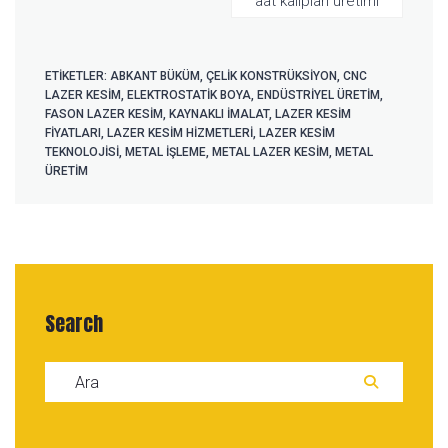
aat kalıpları üretimi
ETIKETLER:
ABKANT BÜKÜM
,
ÇELIK KONSTRÜKSIYON
,
CNC
LAZER KESIM
,
ELEKTROSTATIK BOYA
,
ENDÜSTRIYEL ÜRETIM
,
FASON LAZER KESIM
,
KAYNAKLI İMALAT
,
LAZER KESIM
FIYATLARI
,
LAZER KESIM HIZMETLERI
,
LAZER KESIM
TEKNOLOJISI
,
METAL İŞLEME
,
METAL LAZER KESIM
,
METAL
ÜRETIM
Search
Search for:
ARA