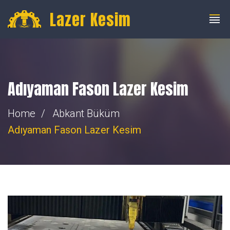
info@fibercnclazer.com
+90 555 059 63 58
Lazer Kesim
Adıyaman Fason Lazer Kesim
Home
Abkant Büküm
Adıyaman Fason Lazer Kesim