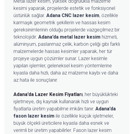
Metal lazer kesim, yüksek doğrulukla malzeme
kesimi yaparak, projelerde estetik ve fonksiyonel
üstünlük sağlar.
Adana CNC lazer kesim
, özellikle
karmaşık geometrik şekillerin ve hassas kesim
gereksinimlerinin olduğu projelerde vazgeçilmez bir
teknolojidir.
Adana’da metal lazer kesim
hizmeti,
alüminyum, paslanmaz çelik, karbon çeliği gibi farklı
malzemelerde hassas kesimler yaparak, her tür
projeye uygun çözümler sunar. Lazer kesimle
yapılan işlemler, geleneksel kesim yöntemlerine
kıyasla daha hızlı, daha az malzeme kaybı ve daha
az hata ile sonuçlanır.
Adana’da Lazer Kesim Fiyatları
, her büyüklükteki
işletmeye, dış kaynak kullanarak hızlı ve uygun
fiyatlarla üretim yapabilme imkânı tanır.
Adana’da
fason lazer kesim
ile özellikle küçük işletmeler,
büyük ölçekli üreticilere kıyasla daha esnek ve
verimli bir üretim yapabilirler. Fason lazer kesim