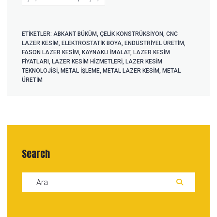
ETIKETLER:
ABKANT BÜKÜM
,
ÇELIK KONSTRÜKSIYON
,
CNC
LAZER KESIM
,
ELEKTROSTATIK BOYA
,
ENDÜSTRIYEL ÜRETIM
,
FASON LAZER KESIM
,
KAYNAKLI İMALAT
,
LAZER KESIM
FIYATLARI
,
LAZER KESIM HIZMETLERI
,
LAZER KESIM
TEKNOLOJISI
,
METAL İŞLEME
,
METAL LAZER KESIM
,
METAL
ÜRETIM
Search
Search for:
ARA