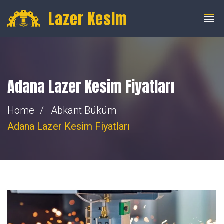
info@fibercnclazer.com
+90 555 059 63 58
Lazer Kesim
Adana Lazer Kesim Fiyatları
Home
Abkant Büküm
Adana Lazer Kesim Fiyatları